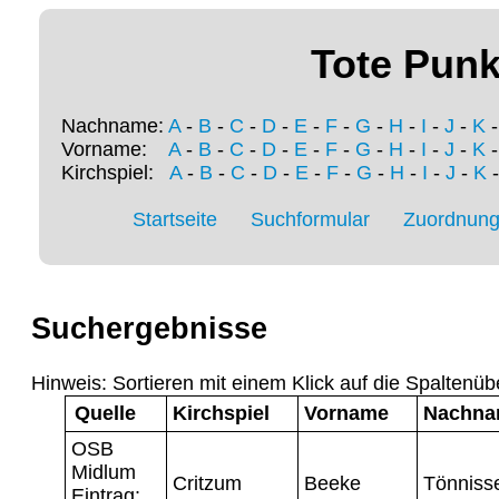
Tote Punk
Nachname:
A
-
B
-
C
-
D
-
E
-
F
-
G
-
H
-
I
-
J
-
K
Vorname:
A
-
B
-
C
-
D
-
E
-
F
-
G
-
H
-
I
-
J
-
K
Kirchspiel:
A
-
B
-
C
-
D
-
E
-
F
-
G
-
H
-
I
-
J
-
K
Startseite
Suchformular
Zuordnung 
Suchergebnisse
Hinweis: Sortieren mit einem Klick auf die Spaltenüb
Quelle
Kirchspiel
Vorname
Nachn
OSB
Midlum
Critzum
Beeke
Tönniss
Eintrag: