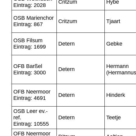
Critzum
Hybe
Eintrag: 2028
OSB Marienchor
Critzum
Tjaart
Eintrag: 867
OSB Filsum
Detern
Gebke
Eintrag: 1699
OFB Barßel
Hermann
Detern
Eintrag: 3000
(Hermannus
OFB Neermoor
Detern
Hinderk
Eintrag: 4691
OSB Leer ev.-
ref.
Detern
Teetje
Eintrag: 10555
OFB Neermoor