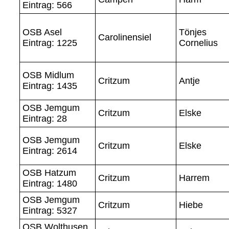
Eintrag: 566
OSB Asel
Tönjes
Carolinensiel
Eintrag: 1225
Cornelius
OSB Midlum
Critzum
Antje
Eintrag: 1435
OSB Jemgum
Critzum
Elske
Eintrag: 28
OSB Jemgum
Critzum
Elske
Eintrag: 2614
OSB Hatzum
Critzum
Harrem
Eintrag: 1480
OSB Jemgum
Critzum
Hiebe
Eintrag: 5327
OSB Wolthusen