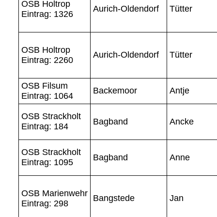
OSB Holtrop
Aurich-Oldendorf
Tütter
Eintrag: 1326
OSB Holtrop
Aurich-Oldendorf
Tütter
Eintrag: 2260
OSB Filsum
Backemoor
Antje
Eintrag: 1064
OSB Strackholt
Bagband
Ancke
Eintrag: 184
OSB Strackholt
Bagband
Anne
Eintrag: 1095
OSB Marienwehr
Bangstede
Jan
Eintrag: 298