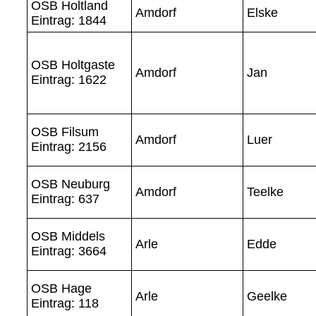
OSB Holtland
Amdorf
Elske
Eintrag: 1844
OSB Holtgaste
Amdorf
Jan
Eintrag: 1622
OSB Filsum
Amdorf
Luer
Eintrag: 2156
OSB Neuburg
Amdorf
Teelke
Eintrag: 637
OSB Middels
Arle
Edde
Eintrag: 3664
OSB Hage
Arle
Geelke
Eintrag: 118