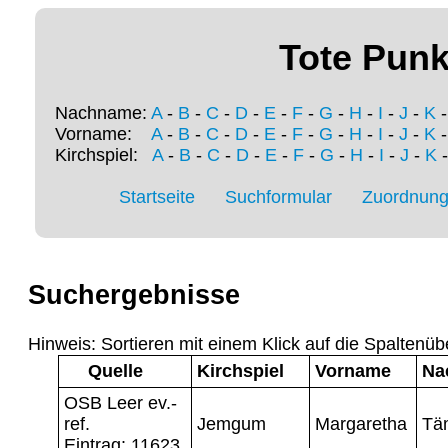
Tote Punk
Nachname:
A
-
B
-
C
-
D
-
E
-
F
-
G
-
H
-
I
-
J
-
K
Vorname:
A
-
B
-
C
-
D
-
E
-
F
-
G
-
H
-
I
-
J
-
K
Kirchspiel:
A
-
B
-
C
-
D
-
E
-
F
-
G
-
H
-
I
-
J
-
K
Startseite
Suchformular
Zuordnung 
Suchergebnisse
Hinweis: Sortieren mit einem Klick auf die Spaltenüb
Quelle
Kirchspiel
Vorname
Na
OSB Leer ev.-
ref.
Jemgum
Margaretha
Tä
Eintrag: 11623