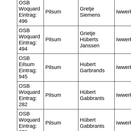
OSB
Woquard
Gretje
Pilsum
Iwwer
Eintrag:
Siemens
496
OSB
Grietje
Woquard
Pilsum
Hüberts
Iwwer
Eintrag:
Janssen
494
OSB
Eilsum
Hubert
Pilsum
Iwwer
Eintrag:
Garbrands
945
OSB
Woquard
Hübert
Pilsum
Iwwer
Eintrag:
Gabbrants
282
OSB
Woquard
Hübert
Pilsum
Iwwer
Eintrag:
Gabbrants