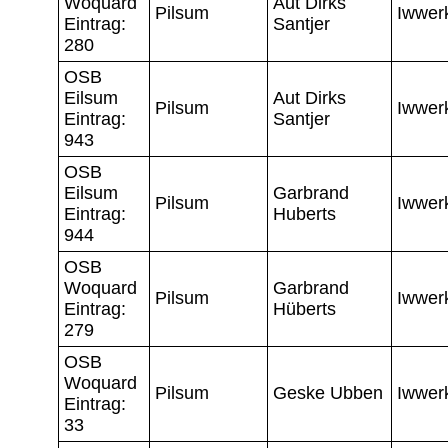
Woquard
Aut Dirks
Pilsum
Iwwer
Eintrag:
Santjer
280
OSB
Eilsum
Aut Dirks
Pilsum
Iwwer
Eintrag:
Santjer
943
OSB
Eilsum
Garbrand
Pilsum
Iwwer
Eintrag:
Huberts
944
OSB
Woquard
Garbrand
Pilsum
Iwwer
Eintrag:
Hüberts
279
OSB
Woquard
Pilsum
Geske Ubben
Iwwer
Eintrag:
33