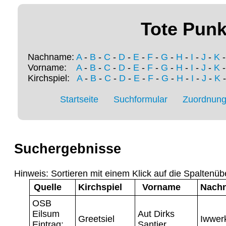
Tote Punk
Nachname:
A
-
B
-
C
-
D
-
E
-
F
-
G
-
H
-
I
-
J
-
K
Vorname:
A
-
B
-
C
-
D
-
E
-
F
-
G
-
H
-
I
-
J
-
K
Kirchspiel:
A
-
B
-
C
-
D
-
E
-
F
-
G
-
H
-
I
-
J
-
K
Startseite
Suchformular
Zuordnung 
Suchergebnisse
Hinweis: Sortieren mit einem Klick auf die Spaltenüb
Quelle
Kirchspiel
Vorname
Nach
OSB
Eilsum
Aut Dirks
Greetsiel
Iwwer
Eintrag:
Santjer