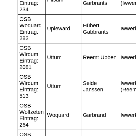
Eintrag:
Garbrants
(Iwwe
234
OSB
Woquard
Hübert
Upleward
Iwwer
Eintrag:
Gabbrants
282
OSB
Wirdum
Uttum
Reemt Ubben
Iwwer
Eintrag:
2081
OSB
Wirdum
Seide
Iwwer
Uttum
Eintrag:
Janssen
(Reem
513
OSB
Woltzeten
Woquard
Garbrand
Iwwer
Eintrag:
264
OSB