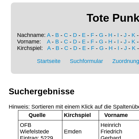
Tote Punk
Nachname:
A
-
B
-
C
-
D
-
E
-
F
-
G
-
H
-
I
-
J
-
K
Vorname:
A
-
B
-
C
-
D
-
E
-
F
-
G
-
H
-
I
-
J
-
K
Kirchspiel:
A
-
B
-
C
-
D
-
E
-
F
-
G
-
H
-
I
-
J
-
K
Startseite
Suchformular
Zuordnung 
Suchergebnisse
Hinweis: Sortieren mit einem Klick auf die Spaltenüb
Quelle
Kirchspiel
Vorname
OFB
Heinrich
Wiefelstede
Emden
Friedrich
Eintrag: 5229
Gerhard