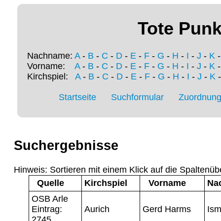
Tote Punk
Nachname:
A
-
B
-
C
-
D
-
E
-
F
-
G
-
H
-
I
-
J
-
K
Vorname:
A
-
B
-
C
-
D
-
E
-
F
-
G
-
H
-
I
-
J
-
K
Kirchspiel:
A
-
B
-
C
-
D
-
E
-
F
-
G
-
H
-
I
-
J
-
K
Startseite
Suchformular
Zuordnung 
Suchergebnisse
Hinweis: Sortieren mit einem Klick auf die Spaltenüb
Quelle
Kirchspiel
Vorname
Na
OSB Arle
Eintrag:
Aurich
Gerd Harms
Is
2745