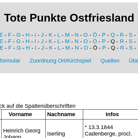
Tote Punkte Ostfriesland
E
-
F
-
G
-
H
-
I
-
J
-
K
-
L
-
M
-
N
-
O
-
Ö
-
P
-
Q
-
R
-
S
-
E
-
F
-
G
-
H
-
I
-
J
-
K
-
L
-
M
-
N
-
O
-
Ö
-
P
- Q -
R
-
S
-
E
-
F
-
G
-
H
-
I
-
J
-
K
-
L
-
M
-
N
-
O
- Ö -
P
- Q -
R
-
S
-
formular
Zuordnung Ort/Kirchspiel
Quellen
Übe
ck auf die Spaltenüberschriften
Vorname
Nachname
Infos
* 13.3.1844
Heinrich Georg
Iserling
Cadenberge, procl.
Johann