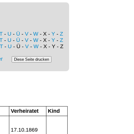
T
-
U
-
Ü
-
V
-
W
- X -
Y
-
Z
T
-
U
-
Ü
-
V
-
W
- X -
Y
-
Z
T
-
U
- Ü -
V
-
W
- X - Y - Z
r
Verheiratet
Kind
17.10.1869