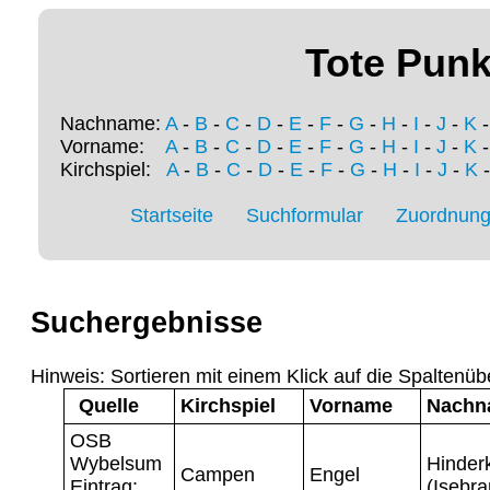
Tote Punk
Nachname:
A
-
B
-
C
-
D
-
E
-
F
-
G
-
H
-
I
-
J
-
K
Vorname:
A
-
B
-
C
-
D
-
E
-
F
-
G
-
H
-
I
-
J
-
K
Kirchspiel:
A
-
B
-
C
-
D
-
E
-
F
-
G
-
H
-
I
-
J
-
K
Startseite
Suchformular
Zuordnung 
Suchergebnisse
Hinweis: Sortieren mit einem Klick auf die Spaltenüb
Quelle
Kirchspiel
Vorname
Nachn
OSB
Wybelsum
Hinder
Campen
Engel
Eintrag:
(Isebra