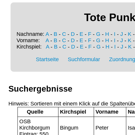
Tote Punk
Nachname:
A
-
B
-
C
-
D
-
E
-
F
-
G
-
H
-
I
-
J
-
K
Vorname:
A
-
B
-
C
-
D
-
E
-
F
-
G
-
H
-
I
-
J
-
K
Kirchspiel:
A
-
B
-
C
-
D
-
E
-
F
-
G
-
H
-
I
-
J
-
K
Startseite
Suchformular
Zuordnung 
Suchergebnisse
Hinweis: Sortieren mit einem Klick auf die Spaltenüb
Quelle
Kirchspiel
Vorname
Na
OSB
Kirchborgum
Bingum
Peter
Is
Eintrag: 550