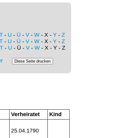
T
-
U
-
Ü
-
V
-
W
- X -
Y
-
Z
T
-
U
-
Ü
-
V
-
W
- X -
Y
-
Z
T
-
U
- Ü -
V
-
W
- X - Y - Z
r
Verheiratet
Kind
25.04.1790