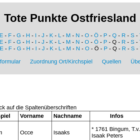
Tote Punkte Ostfriesland
E
-
F
-
G
-
H
-
I
-
J
-
K
-
L
-
M
-
N
-
O
-
Ö
-
P
-
Q
-
R
-
S
-
E
-
F
-
G
-
H
-
I
-
J
-
K
-
L
-
M
-
N
-
O
-
Ö
-
P
- Q -
R
-
S
-
E
-
F
-
G
-
H
-
I
-
J
-
K
-
L
-
M
-
N
-
O
- Ö -
P
- Q -
R
-
S
-
formular
Zuordnung Ort/Kirchspiel
Quellen
Übe
ck auf die Spaltenüberschriften
piel
Vorname
Nachname
Infos
* 1761 Bingum, T.v.
m
Occe
Isaaks
Isaak Peters