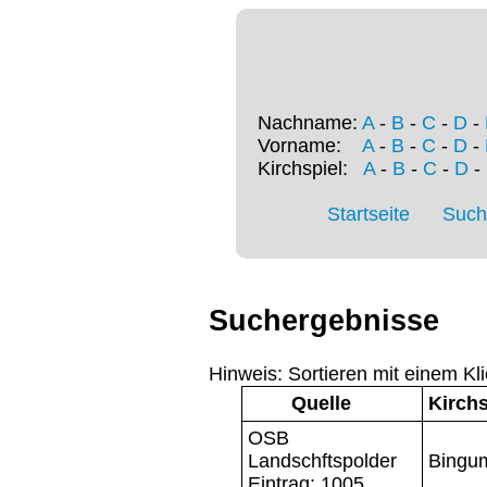
Nachname:
A
-
B
-
C
-
D
-
Vorname:
A
-
B
-
C
-
D
-
Kirchspiel:
A
-
B
-
C
-
D
-
Startseite
Such
Suchergebnisse
Hinweis: Sortieren mit einem Kli
Quelle
Kirchs
OSB
Landschftspolder
Bingu
Eintrag: 1005