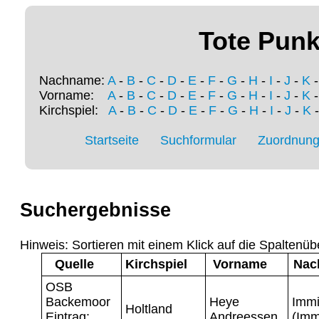
Tote Punk
Nachname:
A
-
B
-
C
-
D
-
E
-
F
-
G
-
H
-
I
-
J
-
K
Vorname:
A
-
B
-
C
-
D
-
E
-
F
-
G
-
H
-
I
-
J
-
K
Kirchspiel:
A
-
B
-
C
-
D
-
E
-
F
-
G
-
H
-
I
-
J
-
K
Startseite
Suchformular
Zuordnung 
Suchergebnisse
Hinweis: Sortieren mit einem Klick auf die Spaltenüb
Quelle
Kirchspiel
Vorname
Nac
OSB
Backemoor
Heye
Imm
Holtland
Eintrag:
Andreessen
(Im