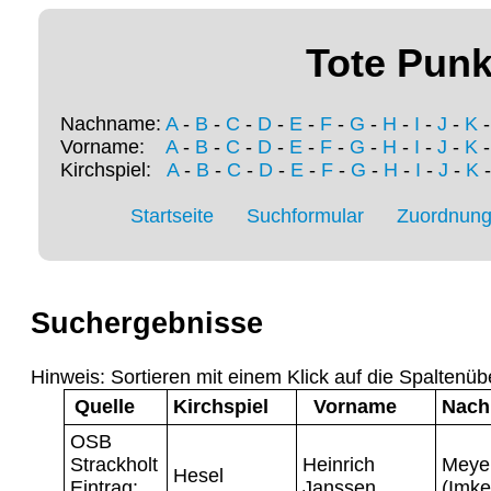
Tote Punk
Nachname:
A
-
B
-
C
-
D
-
E
-
F
-
G
-
H
-
I
-
J
-
K
Vorname:
A
-
B
-
C
-
D
-
E
-
F
-
G
-
H
-
I
-
J
-
K
Kirchspiel:
A
-
B
-
C
-
D
-
E
-
F
-
G
-
H
-
I
-
J
-
K
Startseite
Suchformular
Zuordnung 
Suchergebnisse
Hinweis: Sortieren mit einem Klick auf die Spaltenüb
Quelle
Kirchspiel
Vorname
Nac
OSB
Strackholt
Heinrich
Meye
Hesel
Eintrag:
Janssen
(Imke