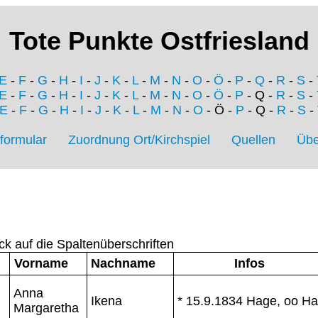
Tote Punkte Ostfriesland
E
-
F
-
G
-
H
-
I
-
J
-
K
-
L
-
M
-
N
-
O
-
Ö
-
P
-
Q
-
R
-
S
-
E
-
F
-
G
-
H
-
I
-
J
-
K
-
L
-
M
-
N
-
O
-
Ö
-
P
- Q -
R
-
S
-
E
-
F
-
G
-
H
-
I
-
J
-
K
-
L
-
M
-
N
-
O
- Ö -
P
- Q -
R
-
S
-
formular
Zuordnung Ort/Kirchspiel
Quellen
Übe
ck auf die Spaltenüberschriften
Vorname
Nachname
Infos
Anna
Ikena
* 15.9.1834 Hage, oo H
Margaretha