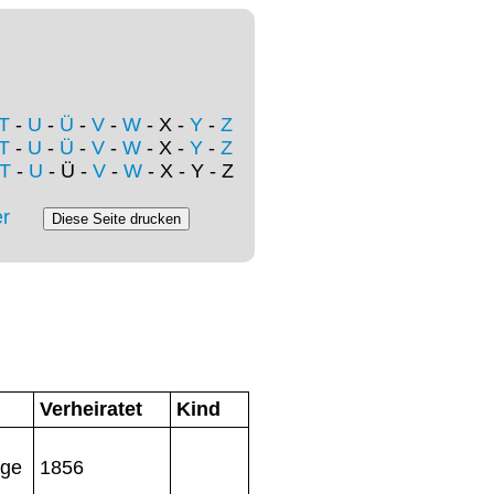
T
-
U
-
Ü
-
V
-
W
- X -
Y
-
Z
T
-
U
-
Ü
-
V
-
W
- X -
Y
-
Z
T
-
U
- Ü -
V
-
W
- X - Y - Z
r
Verheiratet
Kind
age
1856