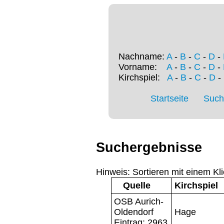
Nachname:
A
-
B
-
C
-
D
-
Vorname:
A
-
B
-
C
-
D
-
Kirchspiel:
A
-
B
-
C
-
D
-
Startseite
Such
Suchergebnisse
Hinweis: Sortieren mit einem Kli
Quelle
Kirchspiel
OSB Aurich-
Oldendorf
Hage
Eintrag: 2963