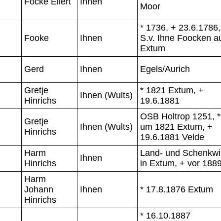
Focke Eilert
Ihnen
Moor
* 1736, + 23.6.1786,
Fooke
Ihnen
S.v. Ihne Foocken a
Extum
Gerd
Ihnen
Egels/Aurich
Gretje
* 1821 Extum, +
Ihnen (Wults)
Hinrichs
19.6.1881
OSB Holtrop 1251, *
Gretje
Ihnen (Wults)
um 1821 Extum, +
Hinrichs
19.6.1881 Velde
Harm
Land- und Schenkwi
Ihnen
Hinrichs
in Extum, + vor 188
Harm
Johann
Ihnen
* 17.8.1876 Extum
Hinrichs
* 16.10.1887