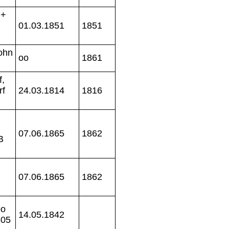
 +
01.03.1851
1851
Sohn
oo
1861
f,
rf
24.03.1814
1816
07.06.1865
1862
B
07.06.1865
1862
oo
14.05.1842
605