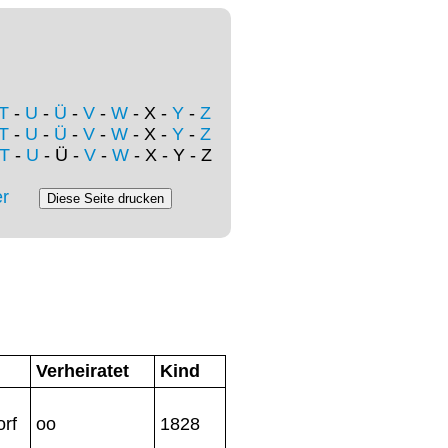
T
-
U
-
Ü
-
V
-
W
- X -
Y
-
Z
T
-
U
-
Ü
-
V
-
W
- X -
Y
-
Z
T
-
U
- Ü -
V
-
W
- X - Y - Z
r
Verheiratet
Kind
rf
oo
1828