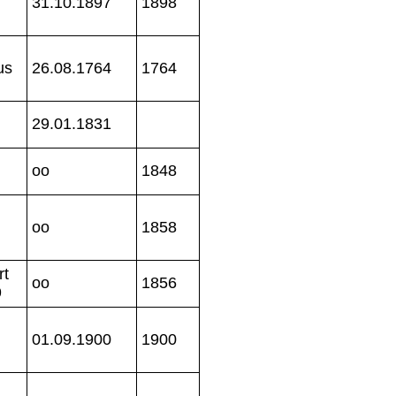
31.10.1897
1898
us
26.08.1764
1764
29.01.1831
oo
1848
oo
1858
rt
oo
1856
9
01.09.1900
1900