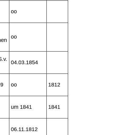
oo
oo
nen
.v.
04.03.1854
39
oo
1812
um 1841
1841
h
06.11.1812