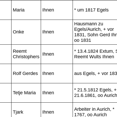
Maria
Ihnen
* um 1817 Egels
Hausmann zu
Egels/Aurich, + vor
Onke
Ihnen
1831, Sohn Gerd Ih
oo 1831
Reemt
* 13.4.1824 Extum, S
Ihnen
Christophers
Reemt Wults Ihnen
Rolf Gerdes
Ihnen
aus Egels, + vor 18
* 21.5.1812 Egels, +
Tetje Maria
Ihnen
21.6.1861, oo Auric
Arbeiter in Aurich, *
Tjark
Ihnen
1767, oo Aurich