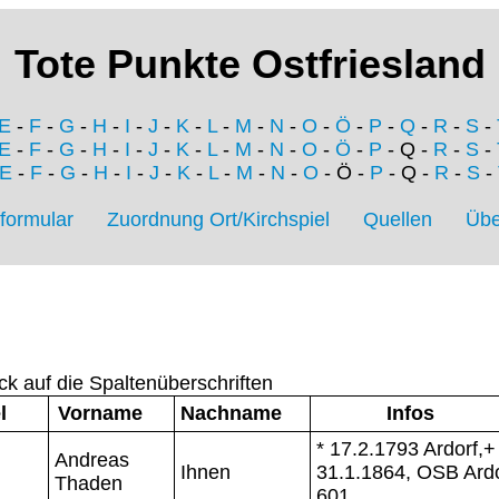
Tote Punkte Ostfriesland
E
-
F
-
G
-
H
-
I
-
J
-
K
-
L
-
M
-
N
-
O
-
Ö
-
P
-
Q
-
R
-
S
-
E
-
F
-
G
-
H
-
I
-
J
-
K
-
L
-
M
-
N
-
O
-
Ö
-
P
- Q -
R
-
S
-
E
-
F
-
G
-
H
-
I
-
J
-
K
-
L
-
M
-
N
-
O
- Ö -
P
- Q -
R
-
S
-
formular
Zuordnung Ort/Kirchspiel
Quellen
Übe
ck auf die Spaltenüberschriften
l
Vorname
Nachname
Infos
* 17.2.1793 Ardorf,+
Andreas
Ihnen
31.1.1864, OSB Ardo
Thaden
601