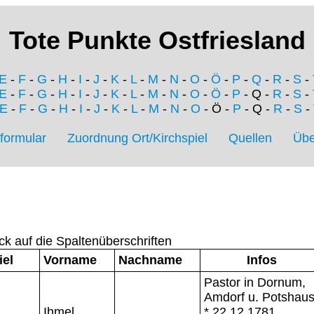
Tote Punkte Ostfriesland
E
-
F
-
G
-
H
-
I
-
J
-
K
-
L
-
M
-
N
-
O
-
Ö
-
P
-
Q
-
R
-
S
-
E
-
F
-
G
-
H
-
I
-
J
-
K
-
L
-
M
-
N
-
O
-
Ö
-
P
- Q -
R
-
S
-
E
-
F
-
G
-
H
-
I
-
J
-
K
-
L
-
M
-
N
-
O
- Ö -
P
- Q -
R
-
S
-
formular
Zuordnung Ort/Kirchspiel
Quellen
Übe
ck auf die Spaltenüberschriften
iel
Vorname
Nachname
Infos
Pastor in Dornum,
Amdorf u. Potshaus
Ihmel
* 22.12.1781