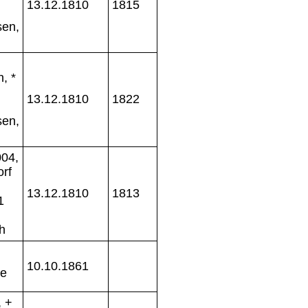
13.12.1810
1815
sen,
, *
13.12.1810
1822
sen,
04,
rf
13.12.1810
1813
1
h
10.10.1861
de
, +