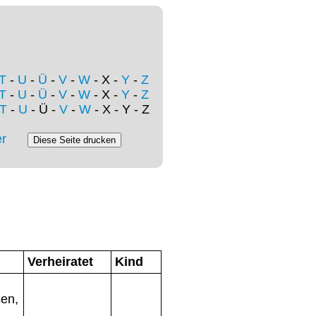
T
-
U
-
Ü
-
V
-
W
- X -
Y
-
Z
T
-
U
-
Ü
-
V
-
W
- X -
Y
-
Z
T
-
U
- Ü -
V
-
W
- X - Y - Z
r
Verheiratet
Kind
en,