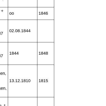
 +
oo
1846
02.08.1844
87
1844
1848
87
en,
13.12.1810
1815
sen,
, *