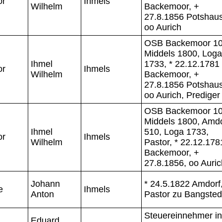
or
Ihmels
Wilhelm
Backemoor, +
27.8.1856 Potshau
oo Aurich
OSB Backemoor 10
Middels 1800, Loga
Ihmel
1733, * 22.12.1781
or
Ihmels
Wilhelm
Backemoor, +
27.8.1856 Potshau
oo Aurich, Prediger
OSB Backemoor 10
Middels 1800, Amdo
Ihmel
510, Loga 1733,
or
Ihmels
Wilhelm
Pastor, * 22.12.178
Backemoor, +
27.8.1856, oo Auric
Johann
* 24.5.1822 Amdorf
e
Ihmels
Anton
Pastor zu Bangste
Steuereinnehmer in
Eduard