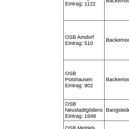
Backemo
Eintrag: 1122
OSB Amdorf
Backemo
Eintrag: 510
OSB
Potshausen
Backemo
Eintrag: 802
OSB
Neustadtgödens
Bangsted
Eintrag: 1648
OSB Middels