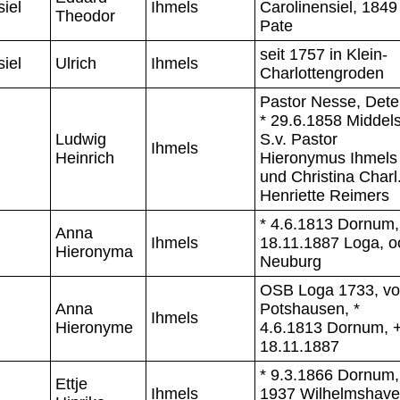
iel
Ihmels
Carolinensiel, 1849
Theodor
Pate
seit 1757 in Klein-
iel
Ulrich
Ihmels
Charlottengroden
Pastor Nesse, Dete
* 29.6.1858 Middels
Ludwig
S.v. Pastor
Ihmels
Heinrich
Hieronymus Ihmels
und Christina Charl
Henriette Reimers
* 4.6.1813 Dornum,
Anna
Ihmels
18.11.1887 Loga, o
Hieronyma
Neuburg
OSB Loga 1733, v
Anna
Potshausen, *
Ihmels
Hieronyme
4.6.1813 Dornum, 
18.11.1887
* 9.3.1866 Dornum,
Ettje
Ihmels
1937 Wilhelmshave