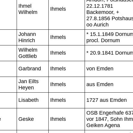
Ihmel
22.12.1781
Ihmels
Wilhelm
Backemoor, +
27.8.1856 Potshau
oo Aurich
Johann
* 15.1.1849 Dornum
Ihmels
Hinrich
procl. Dornum
Wilhelm
Ihmels
* 20.9.1841 Dornu
Gottlieb
Garbrand
Ihmels
von Emden
Jan Eilts
Ihmels
aus Emden
Heyen
Lisabeth
Ihmels
1727 aus Emden
OSB Engerhafe 637
e
Geske
Ihmels
vor 1847, Sohn Ihm
Geiken Agena