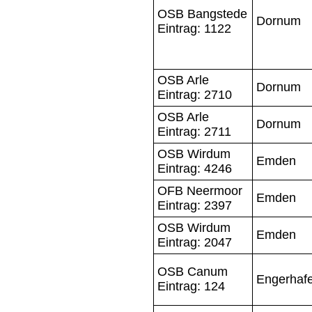
OSB Bangstede
Dornum
Eintrag: 1122
OSB Arle
Dornum
Eintrag: 2710
OSB Arle
Dornum
Eintrag: 2711
OSB Wirdum
Emden
Eintrag: 4246
OFB Neermoor
Emden
Eintrag: 2397
OSB Wirdum
Emden
Eintrag: 2047
OSB Canum
Engerhaf
Eintrag: 124