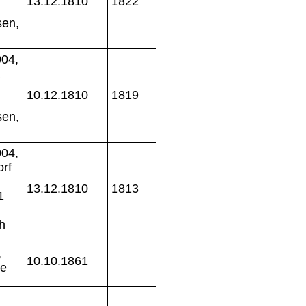
13.12.1810
1822
sen,
04,
10.12.1810
1819
sen,
04,
rf
13.12.1810
1813
1
h
,
10.10.1861
de