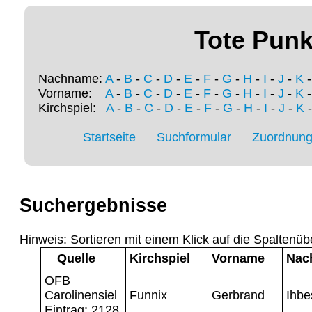
Tote Punk
Nachname:
A
-
B
-
C
-
D
-
E
-
F
-
G
-
H
-
I
-
J
-
K
Vorname:
A
-
B
-
C
-
D
-
E
-
F
-
G
-
H
-
I
-
J
-
K
Kirchspiel:
A
-
B
-
C
-
D
-
E
-
F
-
G
-
H
-
I
-
J
-
K
Startseite
Suchformular
Zuordnung 
Suchergebnisse
Hinweis: Sortieren mit einem Klick auf die Spaltenüb
Quelle
Kirchspiel
Vorname
Nac
OFB
Carolinensiel
Funnix
Gerbrand
Ihbe
Eintrag: 2128