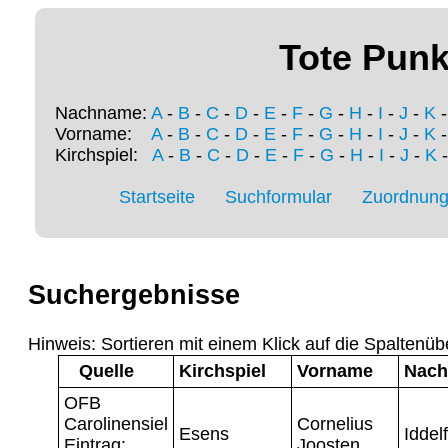
Tote Punk
Nachname:
A
-
B
-
C
-
D
-
E
-
F
-
G
-
H
-
I
-
J
-
K
Vorname:
A
-
B
-
C
-
D
-
E
-
F
-
G
-
H
-
I
-
J
-
K
Kirchspiel:
A
-
B
-
C
-
D
-
E
-
F
-
G
-
H
-
I
-
J
-
K
Startseite
Suchformular
Zuordnung 
Suchergebnisse
Hinweis: Sortieren mit einem Klick auf die Spaltenüb
Quelle
Kirchspiel
Vorname
Nac
OFB
Carolinensiel
Cornelius
Esens
Iddel
Eintrag:
Joosten