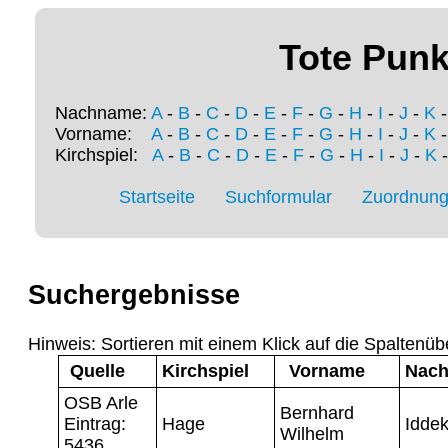
Tote Punk
Nachname:
A
-
B
-
C
-
D
-
E
-
F
-
G
-
H
-
I
-
J
-
K
Vorname:
A
-
B
-
C
-
D
-
E
-
F
-
G
-
H
-
I
-
J
-
K
Kirchspiel:
A
-
B
-
C
-
D
-
E
-
F
-
G
-
H
-
I
-
J
-
K
Startseite
Suchformular
Zuordnung 
Suchergebnisse
Hinweis: Sortieren mit einem Klick auf die Spaltenüb
Quelle
Kirchspiel
Vorname
Nac
OSB Arle
Bernhard
Eintrag:
Hage
Iddek
Wilhelm
5436