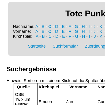
Tote Punk
Nachname:
A
-
B
-
C
-
D
-
E
-
F
-
G
-
H
-
I
-
J
-
K
Vorname:
A
-
B
-
C
-
D
-
E
-
F
-
G
-
H
-
I
-
J
-
K
Kirchspiel:
A
-
B
-
C
-
D
-
E
-
F
-
G
-
H
-
I
-
J
-
K
Startseite
Suchformular
Zuordnung 
Suchergebnisse
Hinweis: Sortieren mit einem Klick auf die Spaltenüb
Quelle
Kirchspiel
Vorname
Na
OSB
Twixlum
Emden
Jan
Gun
Eintrag: