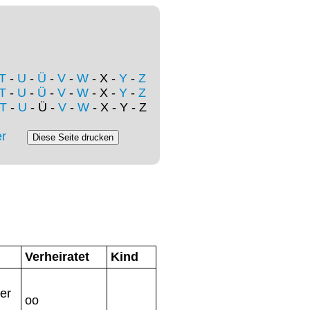
T
-
U
-
Ü
-
V
-
W
- X -
Y
-
Z
T
-
U
-
Ü
-
V
-
W
- X -
Y
-
Z
T
-
U
- Ü -
V
-
W
- X - Y - Z
r
Verheiratet
Kind
er
oo