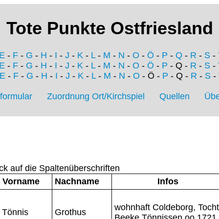
Tote Punkte Ostfriesland
E
-
F
-
G
-
H
-
I
-
J
-
K
-
L
-
M
-
N
-
O
-
Ö
-
P
-
Q
-
R
-
S
-
E
-
F
-
G
-
H
-
I
-
J
-
K
-
L
-
M
-
N
-
O
-
Ö
-
P
- Q -
R
-
S
-
E
-
F
-
G
-
H
-
I
-
J
-
K
-
L
-
M
-
N
-
O
- Ö -
P
- Q -
R
-
S
-
formular
Zuordnung Ort/Kirchspiel
Quellen
Übe
ck auf die Spaltenüberschriften
Vorname
Nachname
Infos
wohnhaft Coldeborg, Tocht
Tönnis
Grothus
Beeke Tönnissen oo 1721