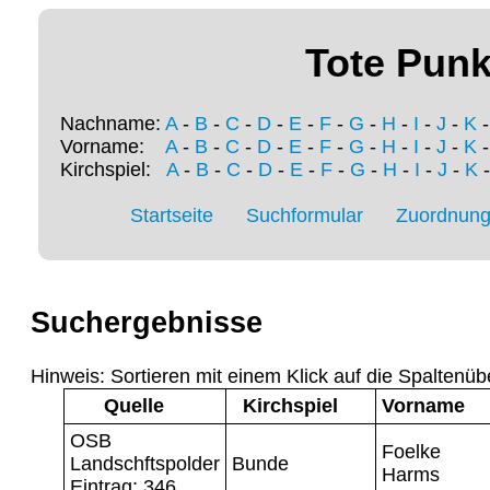
Tote Punk
Nachname:
A
-
B
-
C
-
D
-
E
-
F
-
G
-
H
-
I
-
J
-
K
Vorname:
A
-
B
-
C
-
D
-
E
-
F
-
G
-
H
-
I
-
J
-
K
Kirchspiel:
A
-
B
-
C
-
D
-
E
-
F
-
G
-
H
-
I
-
J
-
K
Startseite
Suchformular
Zuordnung 
Suchergebnisse
Hinweis: Sortieren mit einem Klick auf die Spaltenüb
Quelle
Kirchspiel
Vorname
OSB
Foelke
Landschftspolder
Bunde
Harms
Eintrag: 346