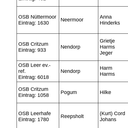
OSB Nüttermoor
Anna
Neermoor
Eintrag: 1630
Hinderks
Grietje
OSB Critzum
Nendorp
Harms
Eintrag: 933
Jeger
OSB Leer ev.-
Harm
ref.
Nendorp
Harms
Eintrag: 6018
OSB Critzum
Pogum
Hilke
Eintrag: 1058
OSB Leerhafe
(Kurt) Cord
Reepsholt
Eintrag: 1780
Johans