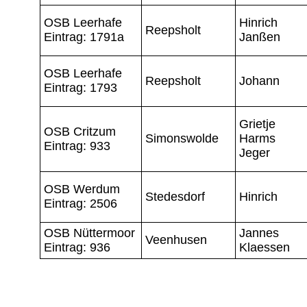
OSB Leerhafe
Hinrich
Reepsholt
Eintrag: 1791a
Janßen
OSB Leerhafe
Reepsholt
Johann
Eintrag: 1793
Grietje
OSB Critzum
Simonswolde
Harms
Eintrag: 933
Jeger
OSB Werdum
Stedesdorf
Hinrich
Eintrag: 2506
OSB Nüttermoor
Jannes
Veenhusen
Eintrag: 936
Klaessen