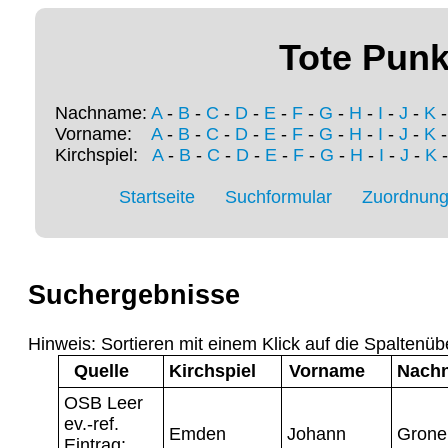
Tote Punk
Nachname:
A
-
B
-
C
-
D
-
E
-
F
-
G
-
H
-
I
-
J
-
K
Vorname:
A
-
B
-
C
-
D
-
E
-
F
-
G
-
H
-
I
-
J
-
K
Kirchspiel:
A
-
B
-
C
-
D
-
E
-
F
-
G
-
H
-
I
-
J
-
K
Startseite
Suchformular
Zuordnung 
Suchergebnisse
Hinweis: Sortieren mit einem Klick auf die Spaltenüb
Quelle
Kirchspiel
Vorname
Nach
OSB Leer
ev.-ref.
Emden
Johann
Grone
Eintrag: