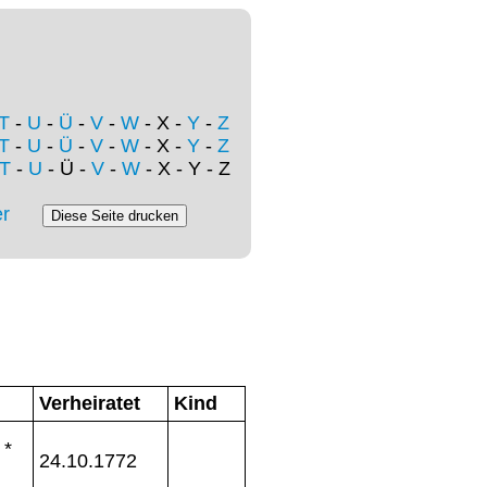
T
-
U
-
Ü
-
V
-
W
- X -
Y
-
Z
T
-
U
-
Ü
-
V
-
W
- X -
Y
-
Z
T
-
U
- Ü -
V
-
W
- X - Y - Z
r
Verheiratet
Kind
 *
24.10.1772