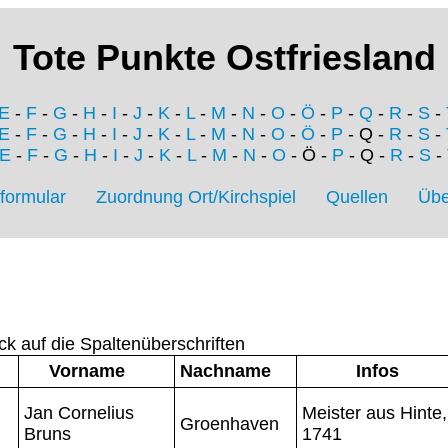
Tote Punkte Ostfriesland
E
-
F
-
G
-
H
-
I
-
J
-
K
-
L
-
M
-
N
-
O
-
Ö
-
P
-
Q
-
R
-
S
-
E
-
F
-
G
-
H
-
I
-
J
-
K
-
L
-
M
-
N
-
O
-
Ö
-
P
- Q -
R
-
S
-
E
-
F
-
G
-
H
-
I
-
J
-
K
-
L
-
M
-
N
-
O
- Ö -
P
- Q -
R
-
S
-
formular
Zuordnung Ort/Kirchspiel
Quellen
Übe
ck auf die Spaltenüberschriften
Vorname
Nachname
Infos
Jan Cornelius
Meister aus Hinte,
Groenhaven
Bruns
1741