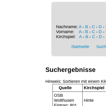
Nachname:
A
-
B
-
C
-
D
-
Vorname:
A
-
B
-
C
-
D
-
Kirchspiel:
A
-
B
-
C
-
D
-
Startseite
Such
Suchergebnisse
Hinweis: Sortieren mit einem Kli
Quelle
Kirchspiel
OSB
Wolthusen
Hinte
Eintrag: 801