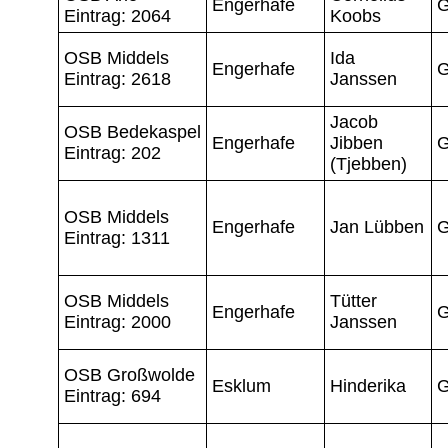
Engerhafe
G
Eintrag: 2064
Koobs
OSB Middels
Ida
Engerhafe
G
Eintrag: 2618
Janssen
Jacob
OSB Bedekaspel
Engerhafe
Jibben
G
Eintrag: 202
(Tjebben)
OSB Middels
Engerhafe
Jan Lübben
G
Eintrag: 1311
OSB Middels
Tütter
Engerhafe
G
Eintrag: 2000
Janssen
OSB Großwolde
Esklum
Hinderika
G
Eintrag: 694