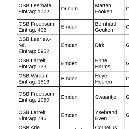
OSB Leerhafe
Marten
Dunum
G
Eintrag: 1772
Fooken
OSB Freepsum
Bernhard
Emden
G
Eintrag: 408
Geuken
OSB Leer ev.-
ref.
Emden
Dirk
G
Eintrag: 5952
OSB Larrelt
Enne
Emden
G
Eintrag: 733
Harms
OSB Wirdum
Heye
Emden
G
Eintrag: 1513
Heeren
OSB Freepsum
Emden
Swaantje
G
Eintrag: 1050
OSB Larrelt
Ysebrand
Emden
G
Eintrag: 745
Even
OSB Arle
Cornelius