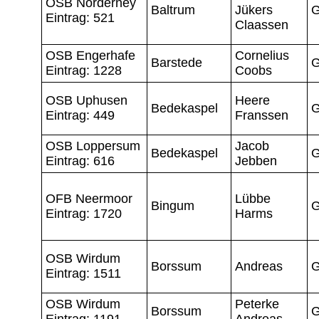
OSB Norderney
Baltrum
Jükers
G
Eintrag: 521
Claassen
OSB Engerhafe
Cornelius
Barstede
G
Eintrag: 1228
Coobs
OSB Uphusen
Heere
Bedekaspel
G
Eintrag: 449
Franssen
OSB Loppersum
Jacob
Bedekaspel
G
Eintrag: 616
Jebben
OFB Neermoor
Lübbe
Bingum
G
Eintrag: 1720
Harms
OSB Wirdum
Borssum
Andreas
G
Eintrag: 1511
OSB Wirdum
Peterke
Borssum
G
Eintrag: 1191
Andreas