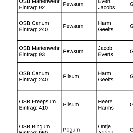
OSB Marienwehr
Evert
Pewsum
G
Eintrag: 92
Jacobs
OSB Canum
Harm
Pewsum
G
Eintrag: 240
Geelts
OSB Marienwehr
Jacob
Pewsum
G
Eintrag: 93
Everts
OSB Canum
Harm
Pilsum
G
Eintrag: 240
Geelts
OSB Freepsum
Heere
Pilsum
G
Eintrag: 410
Harms
OSB Bingum
Ontje
Pogum
G
Eintrag: 950
Aggen