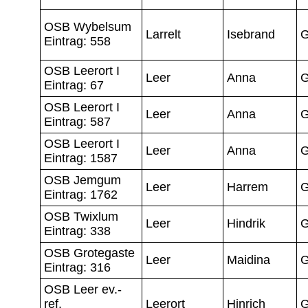
OSB Wybelsum
Larrelt
Isebrand
G
Eintrag: 558
OSB Leerort I
Leer
Anna
G
Eintrag: 67
OSB Leerort I
Leer
Anna
G
Eintrag: 587
OSB Leerort I
Leer
Anna
G
Eintrag: 1587
OSB Jemgum
Leer
Harrem
G
Eintrag: 1762
OSB Twixlum
Leer
Hindrik
G
Eintrag: 338
OSB Grotegaste
Leer
Maidina
G
Eintrag: 316
OSB Leer ev.-
ref.
Leerort
Hinrich
G