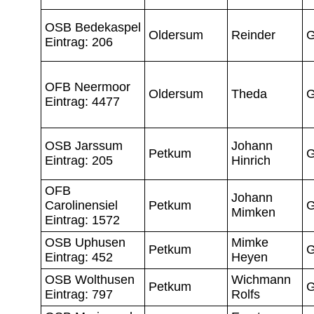
OSB Bedekaspel
Oldersum
Reinder
G
Eintrag: 206
OFB Neermoor
Oldersum
Theda
G
Eintrag: 4477
OSB Jarssum
Johann
Petkum
G
Eintrag: 205
Hinrich
OFB
Johann
Carolinensiel
Petkum
G
Mimken
Eintrag: 1572
OSB Uphusen
Mimke
Petkum
G
Eintrag: 452
Heyen
OSB Wolthusen
Wichmann
Petkum
G
Eintrag: 797
Rolfs