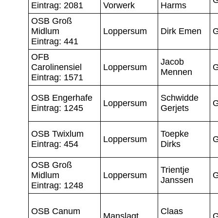
Eintrag: 2081
Vorwerk
Harms
OSB Groß
Midlum
Loppersum
Dirk Emen
G
Eintrag: 441
OFB
Jacob
Carolinensiel
Loppersum
G
Mennen
Eintrag: 1571
OSB Engerhafe
Schwidde
Loppersum
G
Eintrag: 1245
Gerjets
OSB Twixlum
Toepke
Loppersum
G
Eintrag: 454
Dirks
OSB Groß
Trientje
Midlum
Loppersum
G
Janssen
Eintrag: 1248
OSB Canum
Claas
Manslagt
G