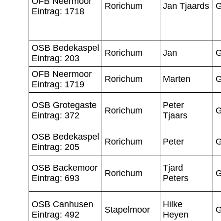
OFB Neermoor
Rorichum
Jan Tjaards
G
Eintrag: 1718
OSB Bedekaspel
Rorichum
Jan
G
Eintrag: 203
OFB Neermoor
Rorichum
Marten
G
Eintrag: 1719
OSB Grotegaste
Peter
Rorichum
G
Eintrag: 372
Tjaars
OSB Bedekaspel
Rorichum
Peter
G
Eintrag: 205
OSB Backemoor
Tjard
Rorichum
G
Eintrag: 693
Peters
OSB Canhusen
Hilke
Stapelmoor
G
Eintrag: 492
Heyen