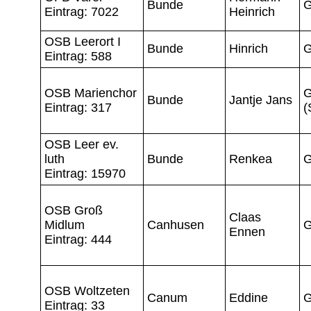
Bunde
G
Eintrag: 7022
Heinrich
OSB Leerort I
Bunde
Hinrich
G
Eintrag: 588
OSB Marienchor
G
Bunde
Jantje Jans
Eintrag: 317
(
OSB Leer ev.
luth
Bunde
Renkea
G
Eintrag: 15970
OSB Groß
Claas
Midlum
Canhusen
G
Ennen
Eintrag: 444
OSB Woltzeten
Canum
Eddine
G
Eintrag: 33