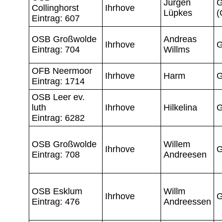
Jürgen
G
Collinghorst
Ihrhove
Lüpkes
(
Eintrag: 607
OSB Großwolde
Andreas
Ihrhove
G
Eintrag: 704
Willms
OFB Neermoor
Ihrhove
Harm
G
Eintrag: 1714
OSB Leer ev.
luth
Ihrhove
Hilkelina
G
Eintrag: 6282
OSB Großwolde
Willem
Ihrhove
G
Eintrag: 708
Andreesen
OSB Esklum
Willm
Ihrhove
G
Eintrag: 476
Andreessen