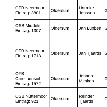
OFB Neermoor
Harmke
Oldersum
G
Eintrag: 3801
Janssen
OSB Middels
Oldersum
Jan Lübben
G
Eintrag: 1307
OFB Neermoor
Oldersum
Jan Tjaards
G
Eintrag: 1718
OFB
Johann
Carolinensiel
Oldersum
G
Mimken
Eintrag: 1572
OSB Nüttermoor
Reinder
Oldersum
G
Eintrag: 921
Tjaards