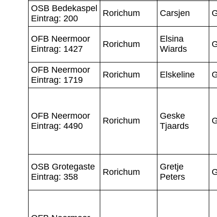
OSB Bedekaspel
Rorichum
Carsjen
G
Eintrag: 200
OFB Neermoor
Elsina
Rorichum
G
Eintrag: 1427
Wiards
OFB Neermoor
Rorichum
Elskeline
G
Eintrag: 1719
OFB Neermoor
Geske
Rorichum
G
Eintrag: 4490
Tjaards
OSB Grotegaste
Gretje
Rorichum
G
Eintrag: 358
Peters