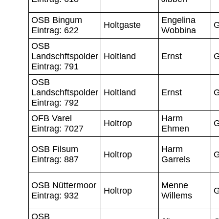
OSB Bingum
Engelina
Holtgaste
G
Eintrag: 622
Wobbina
OSB
Landschftspolder
Holtland
Ernst
G
Eintrag: 791
OSB
Landschftspolder
Holtland
Ernst
G
Eintrag: 792
OFB Varel
Harm
Holtrop
G
Eintrag: 7027
Ehmen
OSB Filsum
Harm
Holtrop
G
Eintrag: 887
Garrels
OSB Nüttermoor
Menne
Holtrop
G
Eintrag: 932
Willems
OSB