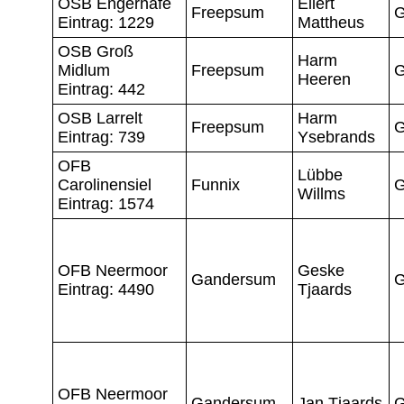
OSB Engerhafe
Eilert
Freepsum
G
Eintrag: 1229
Mattheus
OSB Groß
Harm
Midlum
Freepsum
G
Heeren
Eintrag: 442
OSB Larrelt
Harm
Freepsum
G
Eintrag: 739
Ysebrands
OFB
Lübbe
Carolinensiel
Funnix
G
Willms
Eintrag: 1574
OFB Neermoor
Geske
Gandersum
G
Eintrag: 4490
Tjaards
OFB Neermoor
Gandersum
Jan Tjaards
G