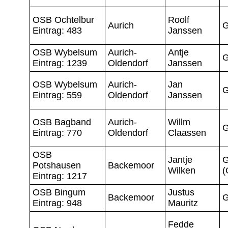
OSB Ochtelbur
Roolf
Aurich
G
Eintrag: 483
Janssen
OSB Wybelsum
Aurich-
Antje
G
Eintrag: 1239
Oldendorf
Janssen
OSB Wybelsum
Aurich-
Jan
G
Eintrag: 559
Oldendorf
Janssen
OSB Bagband
Aurich-
Willm
G
Eintrag: 770
Oldendorf
Claassen
OSB
Jantje
G
Potshausen
Backemoor
Wilken
(
Eintrag: 1217
OSB Bingum
Justus
Backemoor
G
Eintrag: 948
Mauritz
Fedde