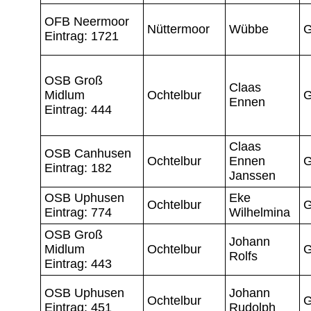
OFB Neermoor
Nüttermoor
Wübbe
G
Eintrag: 1721
OSB Groß
Claas
Midlum
Ochtelbur
G
Ennen
Eintrag: 444
Claas
OSB Canhusen
Ochtelbur
Ennen
G
Eintrag: 182
Janssen
OSB Uphusen
Eke
Ochtelbur
G
Eintrag: 774
Wilhelmina
OSB Groß
Johann
Midlum
Ochtelbur
G
Rolfs
Eintrag: 443
OSB Uphusen
Johann
Ochtelbur
G
Eintrag: 451
Rudolph