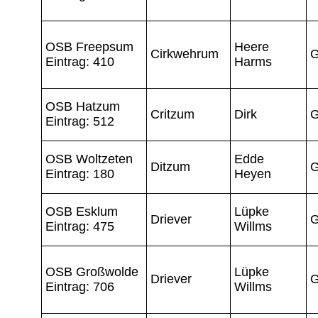
OSB Freepsum
Heere
Cirkwehrum
G
Eintrag: 410
Harms
OSB Hatzum
Critzum
Dirk
G
Eintrag: 512
OSB Woltzeten
Edde
Ditzum
G
Eintrag: 180
Heyen
OSB Esklum
Lüpke
Driever
G
Eintrag: 475
Willms
OSB Großwolde
Lüpke
Driever
G
Eintrag: 706
Willms