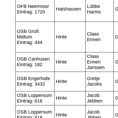
OFB Neermoor
Lübbe
Hatshausen
G
Eintrag: 1720
Harms
OSB Groß
Claas
Midlum
Hinte
G
Ennen
Eintrag: 444
Claas
OSB Canhusen
Hinte
Ennen
G
Eintrag: 182
Janssen
OSB Engerhafe
Gretje
Hinte
G
Eintrag: 3432
Jacobs
OSB Loppersum
Jacob
Hinte
G
Eintrag: 616
Jebben
OSB Loppersum
Jacob
Hinte
G
Eintrag: 618
Jibben