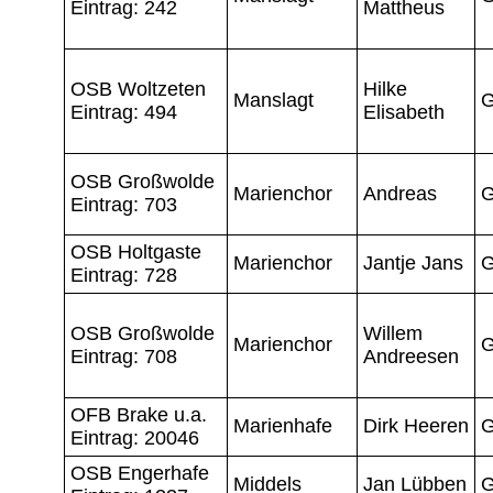
Eintrag: 242
Mattheus
OSB Woltzeten
Hilke
Manslagt
G
Eintrag: 494
Elisabeth
OSB Großwolde
Marienchor
Andreas
G
Eintrag: 703
OSB Holtgaste
Marienchor
Jantje Jans
G
Eintrag: 728
OSB Großwolde
Willem
Marienchor
G
Eintrag: 708
Andreesen
OFB Brake u.a.
Marienhafe
Dirk Heeren
G
Eintrag: 20046
OSB Engerhafe
Middels
Jan Lübben
G