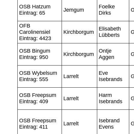
OSB Hatzum
Foelke
Jemgum
G
Eintrag: 65
Dirks
OFB
Elisabeth
Carolinensiel
Kirchborgum
G
Lübberts
Eintrag: 4423
OSB Bingum
Ontje
Kirchborgum
G
Eintrag: 950
Aggen
OSB Wybelsum
Eve
Larrelt
G
Eintrag: 555
Isebrands
OSB Freepsum
Harm
Larrelt
G
Eintrag: 409
Isebrands
OSB Freepsum
Isebrand
Larrelt
G
Eintrag: 411
Evens