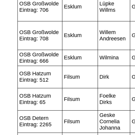
OSB Großwolde
Lüpke
Esklum
G
Eintrag: 706
Willms
OSB Großwolde
Willem
Esklum
G
Eintrag: 708
Andreesen
OSB Großwolde
Esklum
Wilmina
G
Eintrag: 666
OSB Hatzum
Filsum
Dirk
G
Eintrag: 512
OSB Hatzum
Foelke
Filsum
G
Eintrag: 65
Dirks
Geske
OSB Detern
Filsum
Cornelia
G
Eintrag: 2265
Johanna