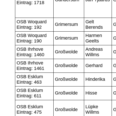
Eintrag: 1718
OSB Woquard
Gelt
Grimersum
G
Eintrag: 192
Berends
OSB Woquard
Harmen
Grimersum
G
Eintrag: 190
Geelts
OSB Ihrhove
Andreas
Großwolde
G
Eintrag: 1460
Willms
OSB Ihrhove
Großwolde
Gerhard
G
Eintrag: 1461
OSB Esklum
Großwolde
Hinderika
G
Eintrag: 463
OSB Esklum
Großwolde
Hisse
G
Eintrag: 611
OSB Esklum
Lüpke
Großwolde
G
Eintrag: 475
Willms