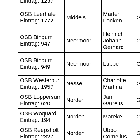
Eintrag: 1237
OSB Leerhafe
Marten
Middels
G
Eintrag: 1772
Fooken
Heinrich
OSB Bingum
Neermoor
Johann
G
Eintrag: 947
Gerhard
OSB Bingum
Neermoor
Lübbe
G
Eintrag: 949
OSB Westerbur
Charlotte
Nesse
G
Eintrag: 1957
Martina
OSB Loppersum
Jan
Norden
G
Eintrag: 620
Garrelts
OSB Woquard
Norden
Mareke
G
Eintrag: 194
OSB Reepsholt
Ubbo
Norden
G
Eintrag: 2327
Cornelius