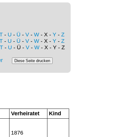
T
-
U
-
Ü
-
V
-
W
- X -
Y
-
Z
T
-
U
-
Ü
-
V
-
W
- X -
Y
-
Z
T
-
U
- Ü -
V
-
W
- X - Y - Z
r
Verheiratet
Kind
1876