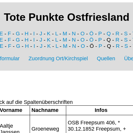
Tote Punkte Ostfriesland
E
-
F
-
G
-
H
-
I
-
J
-
K
-
L
-
M
-
N
-
O
-
Ö
-
P
-
Q
-
R
-
S
-
E
-
F
-
G
-
H
-
I
-
J
-
K
-
L
-
M
-
N
-
O
-
Ö
-
P
- Q -
R
-
S
-
E
-
F
-
G
-
H
-
I
-
J
-
K
-
L
-
M
-
N
-
O
- Ö -
P
- Q -
R
-
S
-
formular
Zuordnung Ort/Kirchspiel
Quellen
Übe
ck auf die Spaltenüberschriften
Vorname
Nachname
Infos
OSB Freepsum 406, *
Aaltje
Groeneweg
30.12.1852 Freepsum, +
Janssen