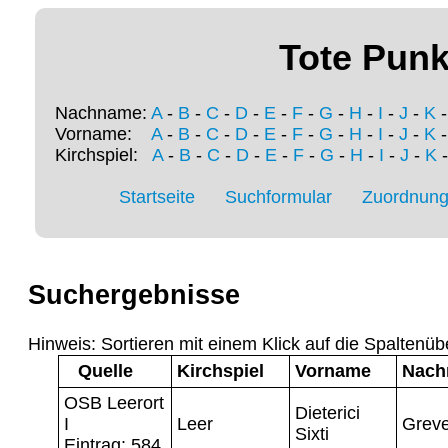
Tote Punk
Nachname:
A
-
B
-
C
-
D
-
E
-
F
-
G
-
H
-
I
-
J
-
K
Vorname:
A
-
B
-
C
-
D
-
E
-
F
-
G
-
H
-
I
-
J
-
K
Kirchspiel:
A
-
B
-
C
-
D
-
E
-
F
-
G
-
H
-
I
-
J
-
K
Startseite
Suchformular
Zuordnung 
Suchergebnisse
Hinweis: Sortieren mit einem Klick auf die Spaltenüb
Quelle
Kirchspiel
Vorname
Nach
OSB Leerort
Dieterici
I
Leer
Greve
Sixti
Eintrag: 584