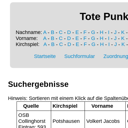
Tote Punk
Nachname:
A
-
B
-
C
-
D
-
E
-
F
-
G
-
H
-
I
-
J
-
K
Vorname:
A
-
B
-
C
-
D
-
E
-
F
-
G
-
H
-
I
-
J
-
K
Kirchspiel:
A
-
B
-
C
-
D
-
E
-
F
-
G
-
H
-
I
-
J
-
K
Startseite
Suchformular
Zuordnung 
Suchergebnisse
Hinweis: Sortieren mit einem Klick auf die Spaltenüb
Quelle
Kirchspiel
Vorname
OSB
Collinghorst
Potshausen
Volkert Jacobs
Eintrag: 593