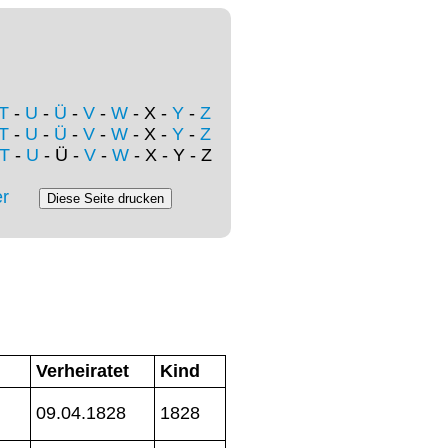
T
-
U
-
Ü
-
V
-
W
- X -
Y
-
Z
T
-
U
-
Ü
-
V
-
W
- X -
Y
-
Z
T
-
U
- Ü -
V
-
W
- X - Y - Z
r
Verheiratet
Kind
09.04.1828
1828