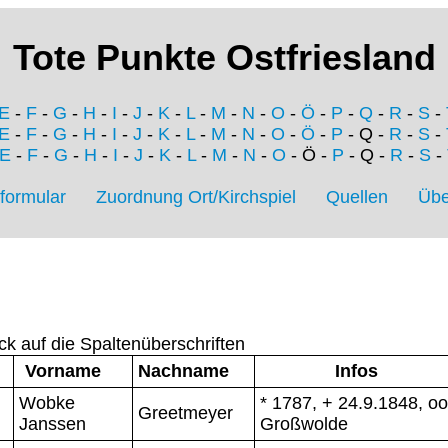
Tote Punkte Ostfriesland
E
-
F
-
G
-
H
-
I
-
J
-
K
-
L
-
M
-
N
-
O
-
Ö
-
P
-
Q
-
R
-
S
-
E
-
F
-
G
-
H
-
I
-
J
-
K
-
L
-
M
-
N
-
O
-
Ö
-
P
- Q -
R
-
S
-
E
-
F
-
G
-
H
-
I
-
J
-
K
-
L
-
M
-
N
-
O
- Ö -
P
- Q -
R
-
S
-
formular
Zuordnung Ort/Kirchspiel
Quellen
Übe
ck auf die Spaltenüberschriften
Vorname
Nachname
Infos
Wobke
* 1787, + 24.9.1848, oo
Greetmeyer
Janssen
Großwolde