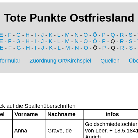
Tote Punkte Ostfriesland
E
-
F
-
G
-
H
-
I
-
J
-
K
-
L
-
M
-
N
-
O
-
Ö
-
P
-
Q
-
R
-
S
-
E
-
F
-
G
-
H
-
I
-
J
-
K
-
L
-
M
-
N
-
O
-
Ö
-
P
- Q -
R
-
S
-
E
-
F
-
G
-
H
-
I
-
J
-
K
-
L
-
M
-
N
-
O
- Ö -
P
- Q -
R
-
S
-
formular
Zuordnung Ort/Kirchspiel
Quellen
Übe
ck auf die Spaltenüberschriften
el
Vorname
Nachname
Infos
Goldschmiedetochter
Anna
Grave, de
von Leer, + 18.5.184
Aurich