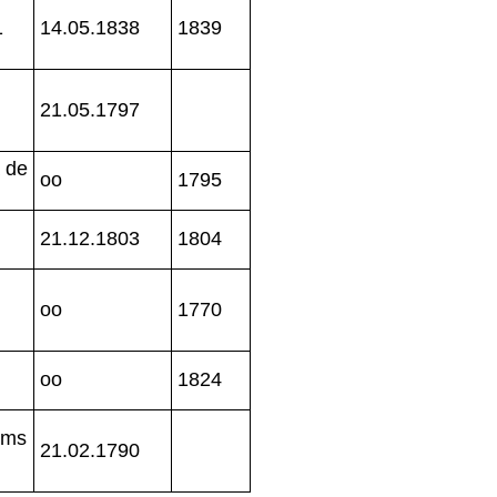
1
14.05.1838
1839
21.05.1797
a de
oo
1795
21.12.1803
1804
n
oo
1770
oo
1824
rms
21.02.1790