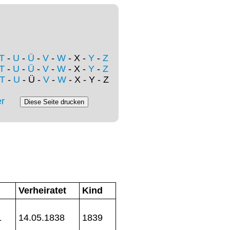
T
-
U
-
Ü
-
V
-
W
- X -
Y
-
Z
T
-
U
-
Ü
-
V
-
W
- X -
Y
-
Z
T
-
U
- Ü -
V
-
W
- X - Y - Z
r
Verheiratet
Kind
1
14.05.1838
1839