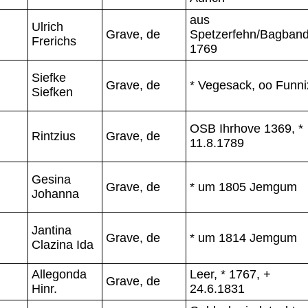
aus
Ulrich
Grave, de
Spetzerfehn/Bagband
Frerichs
1769
Siefke
Grave, de
* Vegesack, oo Funni
Siefken
OSB Ihrhove 1369, *
Rintzius
Grave, de
11.8.1789
Gesina
Grave, de
* um 1805 Jemgum
Johanna
Jantina
Grave, de
* um 1814 Jemgum
Clazina Ida
Allegonda
Leer, * 1767, +
Grave, de
Hinr.
24.6.1831