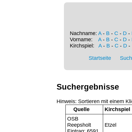
Nachname:
A
-
B
-
C
-
D
-
Vorname:
A
-
B
-
C
-
D
-
Kirchspiel:
A
-
B
-
C
-
D
-
Startseite
Such
Suchergebnisse
Hinweis: Sortieren mit einem Kli
Quelle
Kirchspiel
OSB
Reepsholt
Etzel
Eintrag: 6591