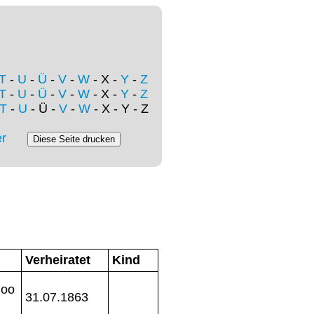
T
-
U
-
Ü
-
V
-
W
- X -
Y
-
Z
T
-
U
-
Ü
-
V
-
W
- X -
Y
-
Z
T
-
U
- Ü -
V
-
W
- X - Y - Z
r
Verheiratet
Kind
 oo
31.07.1863