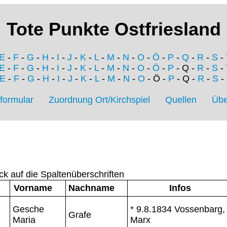
Tote Punkte Ostfriesland
E
-
F
-
G
-
H
-
I
-
J
-
K
-
L
-
M
-
N
-
O
-
Ö
-
P
-
Q
-
R
-
S
-
E
-
F
-
G
-
H
-
I
-
J
-
K
-
L
-
M
-
N
-
O
-
Ö
-
P
- Q -
R
-
S
-
E
-
F
-
G
-
H
-
I
-
J
-
K
-
L
-
M
-
N
-
O
- Ö -
P
- Q -
R
-
S
-
formular
Zuordnung Ort/Kirchspiel
Quellen
Übe
ck auf die Spaltenüberschriften
Vorname
Nachname
Infos
Gesche
* 9.8.1834 Vossenbarg,
Grafe
Maria
Marx