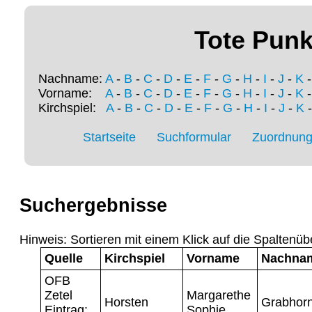
Tote Punk
Nachname:
A
-
B
-
C
-
D
-
E
-
F
-
G
-
H
-
I
-
J
-
K
Vorname:
A
-
B
-
C
-
D
-
E
-
F
-
G
-
H
-
I
-
J
-
K
Kirchspiel:
A
-
B
-
C
-
D
-
E
-
F
-
G
-
H
-
I
-
J
-
K
Startseite
Suchformular
Zuordnung 
Suchergebnisse
Hinweis: Sortieren mit einem Klick auf die Spaltenüb
Quelle
Kirchspiel
Vorname
Nachna
OFB
Zetel
Margarethe
Horsten
Grabhor
Eintrag:
Sophie