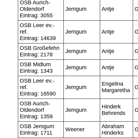
OSB Aurich-
Oldendorf
Jemgum
Antje
G
Eintrag: 3055
OSB Leer ev.-
ref.
Jemgum
Antje
G
Eintrag: 14639
OSB Großefehn
Jemgum
Antje
G
Eintrag: 2178
OSB Midlum
Jemgum
Antje
G
Eintrag: 1343
OSB Leer ev.-
Engelina
ref.
Jemgum
G
Margaretha
Eintrag: 16590
OSB Aurich-
Hinderk
Oldendorf
Jemgum
G
Behrends
Eintrag: 1359
OSB Jemgum
Abraham
Weener
G
Eintrag: 1711
Hinderks