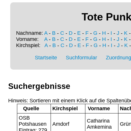
Tote Punk
Nachname:
A
-
B
-
C
-
D
-
E
-
F
-
G
-
H
-
I
-
J
-
K
Vorname:
A
-
B
-
C
-
D
-
E
-
F
-
G
-
H
-
I
-
J
-
K
Kirchspiel:
A
-
B
-
C
-
D
-
E
-
F
-
G
-
H
-
I
-
J
-
K
Startseite
Suchformular
Zuordnung 
Suchergebnisse
Hinweis: Sortieren mit einem Klick auf die Spaltenüb
Quelle
Kirchspiel
Vorname
Nac
OSB
Catharina
Potshausen
Amdorf
Grün
Amkemina
Eintrag: 279