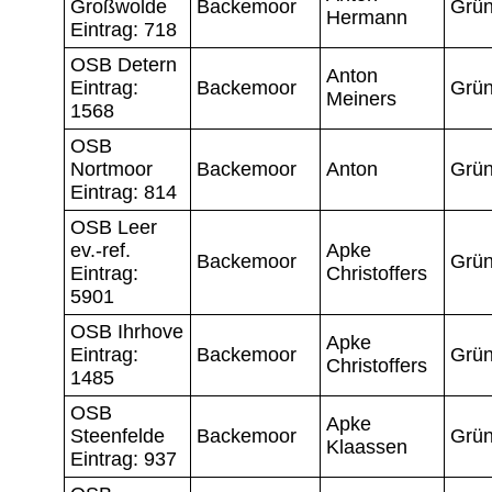
Großwolde
Backemoor
Grün
Hermann
Eintrag: 718
OSB Detern
Anton
Eintrag:
Backemoor
Grün
Meiners
1568
OSB
Nortmoor
Backemoor
Anton
Grün
Eintrag: 814
OSB Leer
ev.-ref.
Apke
Backemoor
Grün
Eintrag:
Christoffers
5901
OSB Ihrhove
Apke
Eintrag:
Backemoor
Grün
Christoffers
1485
OSB
Apke
Steenfelde
Backemoor
Grün
Klaassen
Eintrag: 937