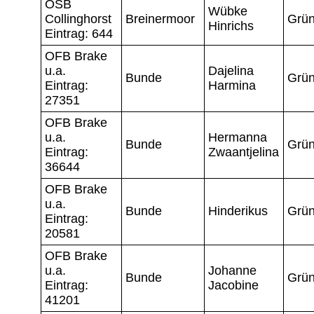
OSB
Wübke
Collinghorst
Breinermoor
Grün
Hinrichs
Eintrag: 644
OFB Brake
u.a.
Dajelina
Bunde
Grün
Eintrag:
Harmina
27351
OFB Brake
u.a.
Hermanna
Bunde
Grün
Eintrag:
Zwaantjelina
36644
OFB Brake
u.a.
Bunde
Hinderikus
Grün
Eintrag:
20581
OFB Brake
u.a.
Johanne
Bunde
Grün
Eintrag:
Jacobine
41201