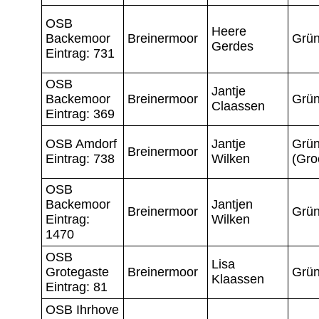
OSB
Heere
Backemoor
Breinermoor
Grün
Gerdes
Eintrag: 731
OSB
Jantje
Backemoor
Breinermoor
Grün
Claassen
Eintrag: 369
OSB Amdorf
Jantje
Grün
Breinermoor
Eintrag: 738
Wilken
(Gro
OSB
Backemoor
Jantjen
Breinermoor
Grün
Eintrag:
Wilken
1470
OSB
Lisa
Grotegaste
Breinermoor
Grün
Klaassen
Eintrag: 81
OSB Ihrhove