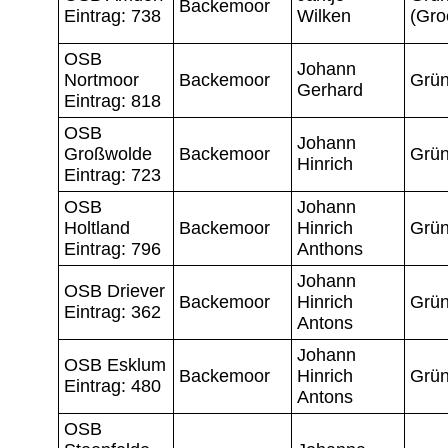
Backemoor
Eintrag: 738
Wilken
(Gro
OSB
Johann
Nortmoor
Backemoor
Grün
Gerhard
Eintrag: 818
OSB
Johann
Großwolde
Backemoor
Grün
Hinrich
Eintrag: 723
OSB
Johann
Holtland
Backemoor
Hinrich
Grün
Eintrag: 796
Anthons
Johann
OSB Driever
Backemoor
Hinrich
Grün
Eintrag: 362
Antons
Johann
OSB Esklum
Backemoor
Hinrich
Grün
Eintrag: 480
Antons
OSB