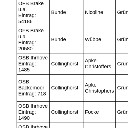
OFB Brake
u.a.
Bunde
Nicoline
Grün
Eintrag:
54186
OFB Brake
u.a.
Bunde
Wübbe
Grün
Eintrag:
20580
OSB Ihrhove
Apke
Eintrag:
Collinghorst
Grün
Christoffers
1485
OSB
Apke
Backemoor
Collinghorst
Grün
Christophers
Eintrag: 718
OSB Ihrhove
Eintrag:
Collinghorst
Focke
Grün
1490
OSB Ihrhove