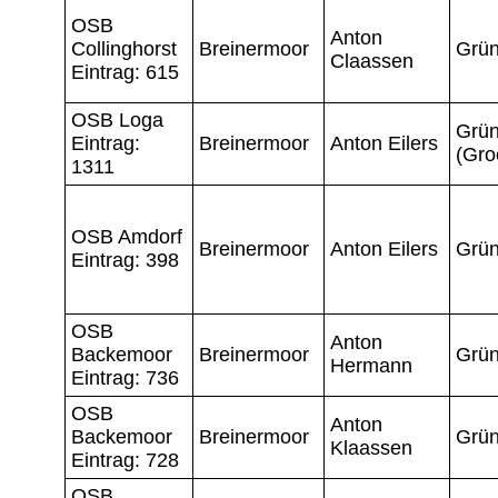
OSB
Anton
Collinghorst
Breinermoor
Grün
Claassen
Eintrag: 615
OSB Loga
Grün
Eintrag:
Breinermoor
Anton Eilers
(Gro
1311
OSB Amdorf
Breinermoor
Anton Eilers
Grün
Eintrag: 398
OSB
Anton
Backemoor
Breinermoor
Grün
Hermann
Eintrag: 736
OSB
Anton
Backemoor
Breinermoor
Grün
Klaassen
Eintrag: 728
OSB