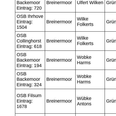
Backemoor
Breinermoor
Ulfert Wilken
Grün
Eintrag: 720
OSB Ihrhove
Wilke
Eintrag:
Breinermoor
Grün
Folkerts
1504
OSB
Wilke
Collinghorst
Breinermoor
Grün
Folkerts
Eintrag: 618
OSB
Wobke
Backemoor
Breinermoor
Grün
Harms
Eintrag: 194
OSB
Wobke
Backemoor
Breinermoor
Grün
Harms
Eintrag: 324
OSB Filsum
Wübke
Eintrag:
Breinermoor
Grün
Antons
1678