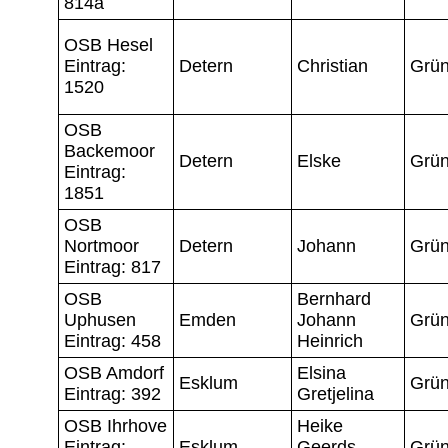
814a
OSB Hesel
Eintrag:
Detern
Christian
Grün
1520
OSB
Backemoor
Detern
Elske
Grün
Eintrag:
1851
OSB
Nortmoor
Detern
Johann
Grün
Eintrag: 817
OSB
Bernhard
Uphusen
Emden
Johann
Grün
Eintrag: 458
Heinrich
OSB Amdorf
Elsina
Esklum
Grün
Eintrag: 392
Gretjelina
OSB Ihrhove
Heike
Eintrag:
Esklum
Geerds
Grün