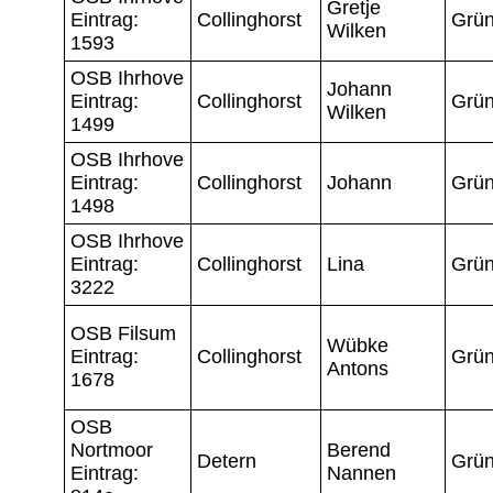
Gretje
Eintrag:
Collinghorst
Grün
Wilken
1593
OSB Ihrhove
Johann
Eintrag:
Collinghorst
Grün
Wilken
1499
OSB Ihrhove
Eintrag:
Collinghorst
Johann
Grün
1498
OSB Ihrhove
Eintrag:
Collinghorst
Lina
Grün
3222
OSB Filsum
Wübke
Eintrag:
Collinghorst
Grün
Antons
1678
OSB
Nortmoor
Berend
Detern
Grün
Eintrag:
Nannen