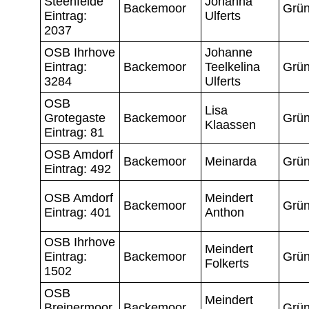
Steenfelde
Johanna
Backemoor
Grün
Eintrag:
Ulferts
2037
OSB Ihrhove
Johanne
Eintrag:
Backemoor
Teelkelina
Grün
3284
Ulferts
OSB
Lisa
Grotegaste
Backemoor
Grün
Klaassen
Eintrag: 81
OSB Amdorf
Backemoor
Meinarda
Grün
Eintrag: 492
OSB Amdorf
Meindert
Backemoor
Grün
Eintrag: 401
Anthon
OSB Ihrhove
Meindert
Eintrag:
Backemoor
Grün
Folkerts
1502
OSB
Meindert
Breinermoor
Backemoor
Grün