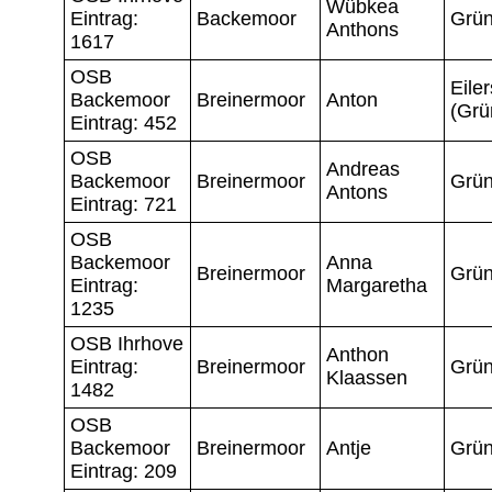
Wübkea
Eintrag:
Backemoor
Grün
Anthons
1617
OSB
Eiler
Backemoor
Breinermoor
Anton
(Grü
Eintrag: 452
OSB
Andreas
Backemoor
Breinermoor
Grün
Antons
Eintrag: 721
OSB
Backemoor
Anna
Breinermoor
Grün
Eintrag:
Margaretha
1235
OSB Ihrhove
Anthon
Eintrag:
Breinermoor
Grün
Klaassen
1482
OSB
Backemoor
Breinermoor
Antje
Grün
Eintrag: 209