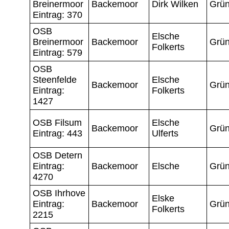
Breinermoor
Backemoor
Dirk Wilken
Grün
Eintrag: 370
OSB
Elsche
Breinermoor
Backemoor
Grün
Folkerts
Eintrag: 579
OSB
Steenfelde
Elsche
Backemoor
Grün
Eintrag:
Folkerts
1427
OSB Filsum
Elsche
Backemoor
Grün
Eintrag: 443
Ulferts
OSB Detern
Eintrag:
Backemoor
Elsche
Grün
4270
OSB Ihrhove
Elske
Eintrag:
Backemoor
Grün
Folkerts
2215