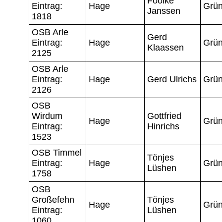
Foolke
Eintrag:
Hage
Grün
Janssen
1818
OSB Arle
Gerd
Eintrag:
Hage
Grün
Klaassen
2125
OSB Arle
Eintrag:
Hage
Gerd Ulrichs
Grün
2126
OSB
Wirdum
Gottfried
Hage
Grün
Eintrag:
Hinrichs
1523
OSB Timmel
Tönjes
Eintrag:
Hage
Grün
Lüshen
1758
OSB
Großefehn
Tönjes
Hage
Grün
Eintrag:
Lüshen
1060