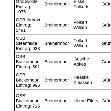
Großwolde
Elske
Breinermoor
Grün
Eintrag:
Folkerts
1075
OSB Ihrhove
Folkert
Eintrag:
Breinermoor
Grün
Wilken
1491
OSB
Folkert
Steenfelde
Breinermoor
Grün
Wilken
Eintrag: 938
OSB
Gesche
Backemoor
Breinermoor
Grün
Apkes
Eintrag: 581
OSB
Haaske
Backemoor
Breinermoor
Grün
Klaassen
Eintrag: 996
OSB
Backemoor
Breinermoor
Heere Eilers
Grün
Eintrag: 715