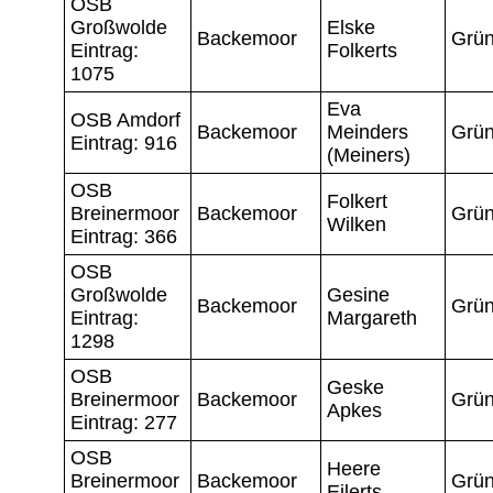
OSB
Großwolde
Elske
Backemoor
Grün
Eintrag:
Folkerts
1075
Eva
OSB Amdorf
Backemoor
Meinders
Grün
Eintrag: 916
(Meiners)
OSB
Folkert
Breinermoor
Backemoor
Grün
Wilken
Eintrag: 366
OSB
Großwolde
Gesine
Backemoor
Grün
Eintrag:
Margareth
1298
OSB
Geske
Breinermoor
Backemoor
Grün
Apkes
Eintrag: 277
OSB
Heere
Breinermoor
Backemoor
Grün
Eilerts