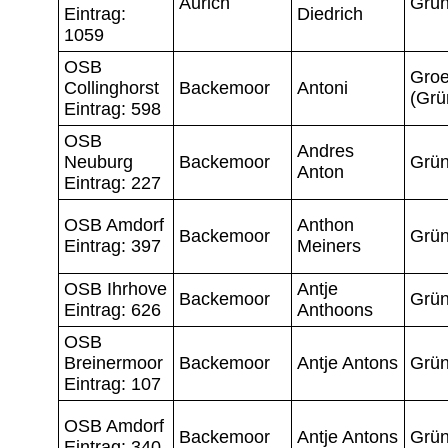
Aurich
Grün
Eintrag:
Diedrich
1059
OSB
Groe
Collinghorst
Backemoor
Antoni
(Grü
Eintrag: 598
OSB
Andres
Neuburg
Backemoor
Grün
Anton
Eintrag: 227
OSB Amdorf
Anthon
Backemoor
Grün
Eintrag: 397
Meiners
OSB Ihrhove
Antje
Backemoor
Grün
Eintrag: 626
Anthoons
OSB
Breinermoor
Backemoor
Antje Antons
Grün
Eintrag: 107
OSB Amdorf
Backemoor
Antje Antons
Grün
Eintrag: 340