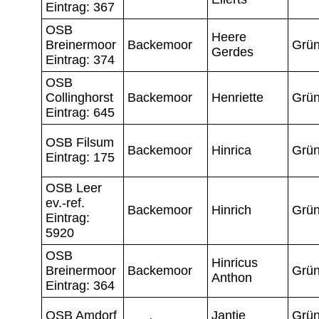
Eintrag: 367
OSB
Heere
Breinermoor
Backemoor
Grün
Gerdes
Eintrag: 374
OSB
Collinghorst
Backemoor
Henriette
Grün
Eintrag: 645
OSB Filsum
Backemoor
Hinrica
Grün
Eintrag: 175
OSB Leer
ev.-ref.
Backemoor
Hinrich
Grün
Eintrag:
5920
OSB
Hinricus
Breinermoor
Backemoor
Grün
Anthon
Eintrag: 364
OSB Amdorf
Jantje
Grün