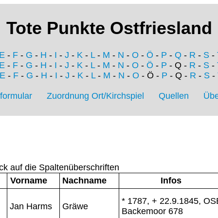
Tote Punkte Ostfriesland
E
-
F
-
G
-
H
-
I
-
J
-
K
-
L
-
M
-
N
-
O
-
Ö
-
P
-
Q
-
R
-
S
-
E
-
F
-
G
-
H
-
I
-
J
-
K
-
L
-
M
-
N
-
O
-
Ö
-
P
- Q -
R
-
S
-
E
-
F
-
G
-
H
-
I
-
J
-
K
-
L
-
M
-
N
-
O
- Ö -
P
- Q -
R
-
S
-
formular
Zuordnung Ort/Kirchspiel
Quellen
Übe
ck auf die Spaltenüberschriften
Vorname
Nachname
Infos
* 1787, + 22.9.1845, OS
Jan Harms
Gräwe
Backemoor 678