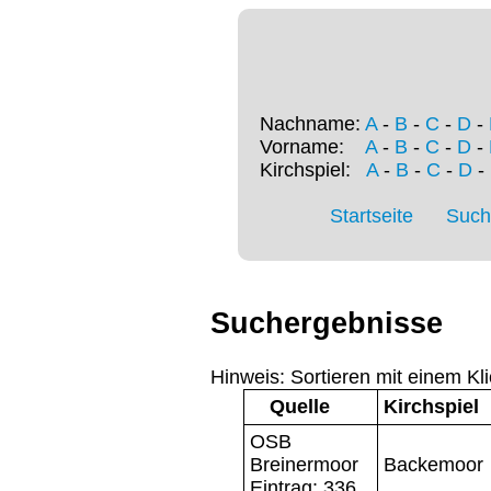
Nachname:
A
-
B
-
C
-
D
-
Vorname:
A
-
B
-
C
-
D
-
Kirchspiel:
A
-
B
-
C
-
D
-
Startseite
Such
Suchergebnisse
Hinweis: Sortieren mit einem Kli
Quelle
Kirchspiel
OSB
Breinermoor
Backemoor
Eintrag: 336