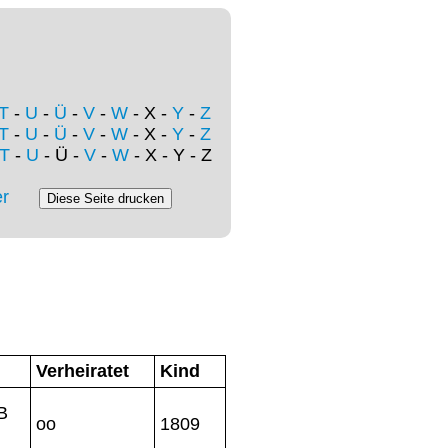
T
-
U
-
Ü
-
V
-
W
- X -
Y
-
Z
T
-
U
-
Ü
-
V
-
W
- X -
Y
-
Z
T
-
U
- Ü -
V
-
W
- X - Y - Z
r
Verheiratet
Kind
B
oo
1809