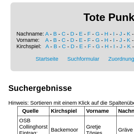
Tote Punk
Nachname:
A
-
B
-
C
-
D
-
E
-
F
-
G
-
H
-
I
-
J
-
K
Vorname:
A
-
B
-
C
-
D
-
E
-
F
-
G
-
H
-
I
-
J
-
K
Kirchspiel:
A
-
B
-
C
-
D
-
E
-
F
-
G
-
H
-
I
-
J
-
K
Startseite
Suchformular
Zuordnung 
Suchergebnisse
Hinweis: Sortieren mit einem Klick auf die Spaltenüb
Quelle
Kirchspiel
Vorname
Nach
OSB
Collinghorst
Gretje
Backemoor
Gräve
Eintrag:
Tönjes