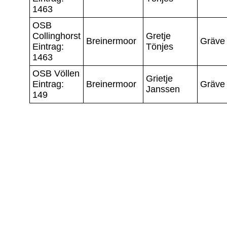
1463
OSB
Collinghorst
Gretje
Breinermoor
Gräve
Eintrag:
Tönjes
1463
OSB Völlen
Grietje
Eintrag:
Breinermoor
Gräve
Janssen
149