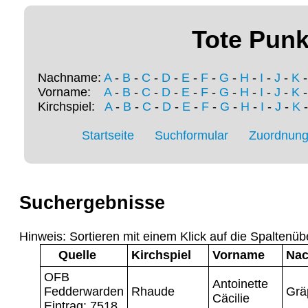
Tote Punk
Nachname:
A
-
B
-
C
-
D
-
E
-
F
-
G
-
H
-
I
-
J
-
K
Vorname:
A
-
B
-
C
-
D
-
E
-
F
-
G
-
H
-
I
-
J
-
K
Kirchspiel:
A
-
B
-
C
-
D
-
E
-
F
-
G
-
H
-
I
-
J
-
K
Startseite
Suchformular
Zuordnung 
Suchergebnisse
Hinweis: Sortieren mit einem Klick auf die Spaltenüb
Quelle
Kirchspiel
Vorname
Na
OFB
Antoinette
Fedderwarden
Rhaude
Grä
Cäcilie
Eintrag: 7518