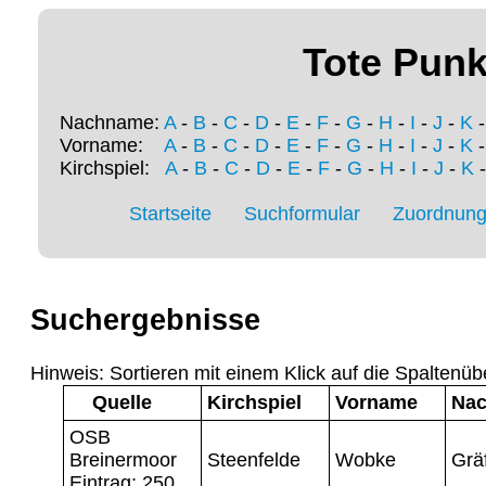
Tote Punk
Nachname:
A
-
B
-
C
-
D
-
E
-
F
-
G
-
H
-
I
-
J
-
K
Vorname:
A
-
B
-
C
-
D
-
E
-
F
-
G
-
H
-
I
-
J
-
K
Kirchspiel:
A
-
B
-
C
-
D
-
E
-
F
-
G
-
H
-
I
-
J
-
K
Startseite
Suchformular
Zuordnung 
Suchergebnisse
Hinweis: Sortieren mit einem Klick auf die Spaltenüb
Quelle
Kirchspiel
Vorname
Na
OSB
Breinermoor
Steenfelde
Wobke
Grä
Eintrag: 250