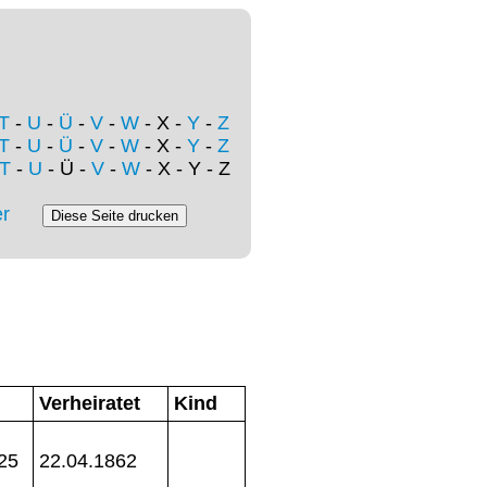
T
-
U
-
Ü
-
V
-
W
- X -
Y
-
Z
T
-
U
-
Ü
-
V
-
W
- X -
Y
-
Z
T
-
U
- Ü -
V
-
W
- X - Y - Z
r
Verheiratet
Kind
25
22.04.1862