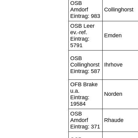
OSB
Amdorf
Collinghorst
Eintrag: 983
OSB Leer
ev.-ref.
Emden
Eintrag:
5791
OSB
Collinghorst
Ihrhove
Eintrag: 587
OFB Brake
u.a.
Norden
Eintrag:
19584
OSB
Amdorf
Rhaude
Eintrag: 371