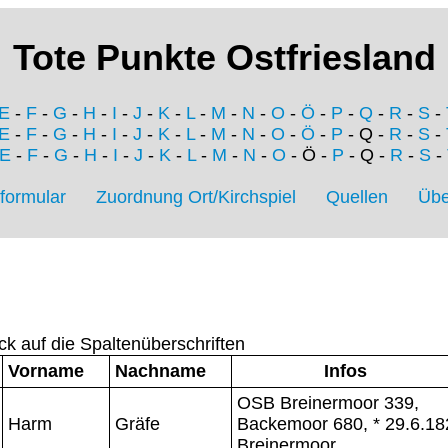
Tote Punkte Ostfriesland
E
-
F
-
G
-
H
-
I
-
J
-
K
-
L
-
M
-
N
-
O
-
Ö
-
P
-
Q
-
R
-
S
-
E
-
F
-
G
-
H
-
I
-
J
-
K
-
L
-
M
-
N
-
O
-
Ö
-
P
- Q -
R
-
S
-
E
-
F
-
G
-
H
-
I
-
J
-
K
-
L
-
M
-
N
-
O
- Ö -
P
- Q -
R
-
S
-
formular
Zuordnung Ort/Kirchspiel
Quellen
Übe
ck auf die Spaltenüberschriften
Vorname
Nachname
Infos
OSB Breinermoor 339,
Harm
Gräfe
Backemoor 680, * 29.6.18
Breinermoor