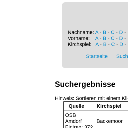
Nachname:
A
-
B
-
C
-
D
-
Vorname:
A
-
B
-
C
-
D
-
Kirchspiel:
A
-
B
-
C
-
D
-
Startseite
Such
Suchergebnisse
Hinweis: Sortieren mit einem Kli
Quelle
Kirchspiel
OSB
Amdorf
Backemoor
Eintrag: 372