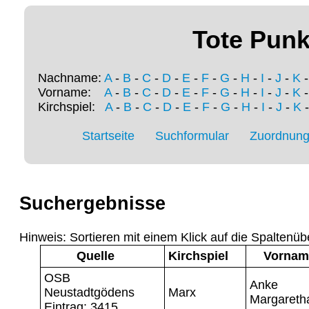
Tote Punk
Nachname:
A
-
B
-
C
-
D
-
E
-
F
-
G
-
H
-
I
-
J
-
K
Vorname:
A
-
B
-
C
-
D
-
E
-
F
-
G
-
H
-
I
-
J
-
K
Kirchspiel:
A
-
B
-
C
-
D
-
E
-
F
-
G
-
H
-
I
-
J
-
K
Startseite
Suchformular
Zuordnung 
Suchergebnisse
Hinweis: Sortieren mit einem Klick auf die Spaltenüb
Quelle
Kirchspiel
Vornam
OSB
Anke
Neustadtgödens
Marx
Margareth
Eintrag: 3415