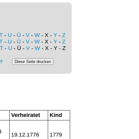
T
-
U
-
Ü
-
V
-
W
- X -
Y
-
Z
T
-
U
-
Ü
-
V
-
W
- X -
Y
-
Z
T
-
U
- Ü -
V
-
W
- X - Y - Z
r
Verheiratet
Kind
B
19.12.1776
1779
2