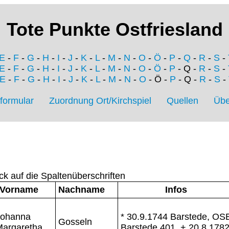
Tote Punkte Ostfriesland
E
-
F
-
G
-
H
-
I
-
J
-
K
-
L
-
M
-
N
-
O
-
Ö
-
P
-
Q
-
R
-
S
-
E
-
F
-
G
-
H
-
I
-
J
-
K
-
L
-
M
-
N
-
O
-
Ö
-
P
- Q -
R
-
S
-
E
-
F
-
G
-
H
-
I
-
J
-
K
-
L
-
M
-
N
-
O
- Ö -
P
- Q -
R
-
S
-
formular
Zuordnung Ort/Kirchspiel
Quellen
Übe
ck auf die Spaltenüberschriften
Vorname
Nachname
Infos
Johanna
* 30.9.1744 Barstede, OS
Gosseln
Margaretha
Barstede 401, + 20.8.178