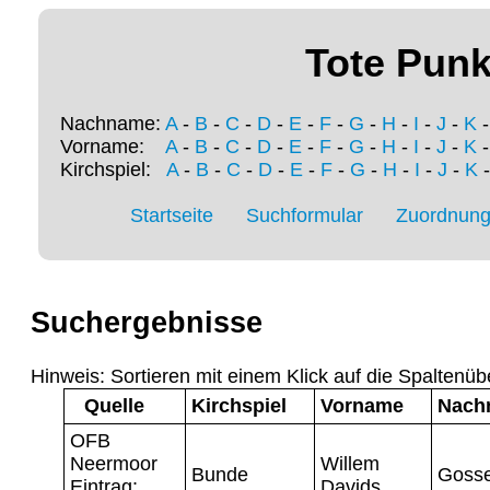
Tote Punk
Nachname:
A
-
B
-
C
-
D
-
E
-
F
-
G
-
H
-
I
-
J
-
K
Vorname:
A
-
B
-
C
-
D
-
E
-
F
-
G
-
H
-
I
-
J
-
K
Kirchspiel:
A
-
B
-
C
-
D
-
E
-
F
-
G
-
H
-
I
-
J
-
K
Startseite
Suchformular
Zuordnung 
Suchergebnisse
Hinweis: Sortieren mit einem Klick auf die Spaltenüb
Quelle
Kirchspiel
Vorname
Nach
OFB
Neermoor
Willem
Bunde
Gosse
Eintrag:
Davids