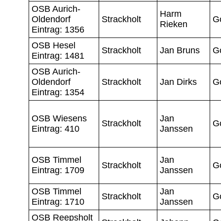
OSB Aurich-
Harm
Oldendorf
Strackholt
G
Rieken
Eintrag: 1356
OSB Hesel
Strackholt
Jan Bruns
G
Eintrag: 1481
OSB Aurich-
Oldendorf
Strackholt
Jan Dirks
G
Eintrag: 1354
OSB Wiesens
Jan
Strackholt
G
Eintrag: 410
Janssen
OSB Timmel
Jan
Strackholt
G
Eintrag: 1709
Janssen
OSB Timmel
Jan
Strackholt
G
Eintrag: 1710
Janssen
OSB Reepsholt