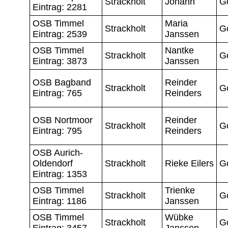
Strackholt
Johann
G
Eintrag: 2281
OSB Timmel
Maria
Strackholt
G
Eintrag: 2539
Janssen
OSB Timmel
Nantke
Strackholt
G
Eintrag: 3873
Janssen
OSB Bagband
Reinder
Strackholt
G
Eintrag: 765
Reinders
OSB Nortmoor
Reinder
Strackholt
G
Eintrag: 795
Reinders
OSB Aurich-
Oldendorf
Strackholt
Rieke Eilers
G
Eintrag: 1353
OSB Timmel
Trienke
Strackholt
G
Eintrag: 1186
Janssen
OSB Timmel
Wübke
Strackholt
G
Eintrag: 3457
Janssen