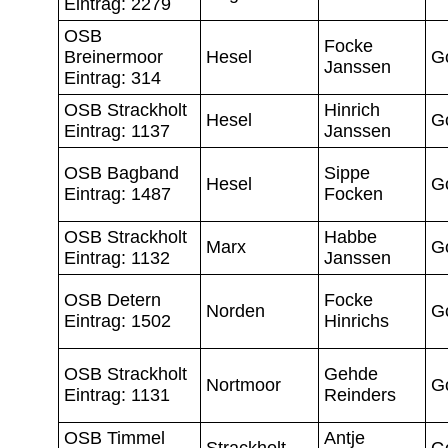
Eintrag: 2279
OSB
Focke
Breinermoor
Hesel
G
Janssen
Eintrag: 314
OSB Strackholt
Hinrich
Hesel
G
Eintrag: 1137
Janssen
OSB Bagband
Sippe
Hesel
G
Eintrag: 1487
Focken
OSB Strackholt
Habbe
Marx
G
Eintrag: 1132
Janssen
OSB Detern
Focke
Norden
G
Eintrag: 1502
Hinrichs
OSB Strackholt
Gehde
Nortmoor
G
Eintrag: 1131
Reinders
OSB Timmel
Antje
Strackholt
G