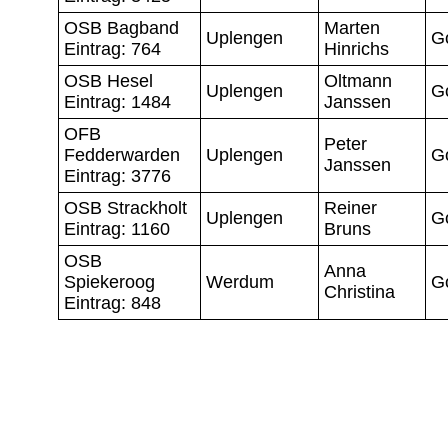
OSB Bagband
Marten
Uplengen
G
Eintrag: 764
Hinrichs
OSB Hesel
Oltmann
Uplengen
G
Eintrag: 1484
Janssen
OFB
Peter
Fedderwarden
Uplengen
G
Janssen
Eintrag: 3776
OSB Strackholt
Reiner
Uplengen
G
Eintrag: 1160
Bruns
OSB
Anna
Spiekeroog
Werdum
G
Christina
Eintrag: 848