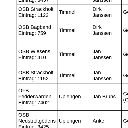
OSB Strackholt
Dirk
Timmel
G
Eintrag: 1122
Janssen
OSB Bagband
Dirk
Timmel
G
Eintrag: 759
Janssen
OSB Wiesens
Jan
Timmel
G
Eintrag: 410
Janssen
OSB Strackholt
Jan
Timmel
G
Eintrag: 1152
Janssen
OFB
G
Fedderwarden
Uplengen
Jan Bruns
(
Eintrag: 7402
OSB
Neustadtgödens
Uplengen
Anke
G
Eintrag: 3425