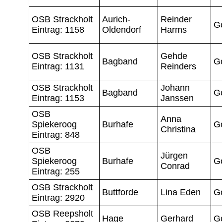
OSB Strackholt
Aurich-
Reinder
G
Eintrag: 1158
Oldendorf
Harms
OSB Strackholt
Gehde
Bagband
G
Eintrag: 1131
Reinders
OSB Strackholt
Johann
Bagband
G
Eintrag: 1153
Janssen
OSB
Anna
Spiekeroog
Burhafe
G
Christina
Eintrag: 848
OSB
Jürgen
Spiekeroog
Burhafe
G
Conrad
Eintrag: 255
OSB Strackholt
Buttforde
Lina Eden
G
Eintrag: 2920
OSB Reepsholt
Hage
Gerhard
G