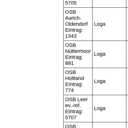
5705
OSB
Aurich-
Oldendorf
Loga
Eintrag:
1343
OSB
Nüttermoor
Loga
Eintrag:
891
OSB
Holtland
Loga
Eintrag:
774
OSB Leer
ev.-ref.
Loga
Eintrag:
5707
OSB