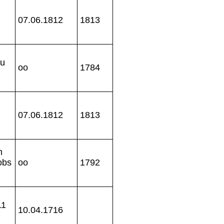
d
07.06.1812
1813
zu
oo
1784
d
07.06.1812
1813
n
obs
oo
1792
11
10.04.1716