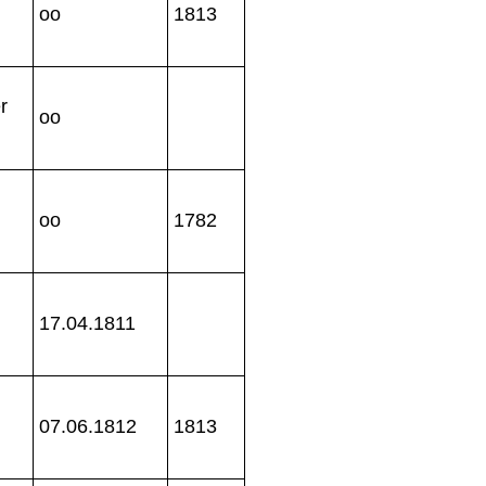
oo
1813
r
oo
oo
1782
17.04.1811
d
07.06.1812
1813