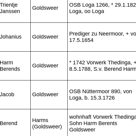
Trientje
OSB Loga 1266, * 29.1.18
Goldsweer
Janssen
Loga, oo Loga
Prediger zu Neermoor, + vo
Johanius
Goldsweer
17.5.1654
Harm
* 1742 Vorwerk Thedinga, 
Goldsweer
Berends
8.5.1788, S.v. Berend Har
OSB Nüttermoor 890, von
Jacob
Goldsweer
Loga, b. 15.3.1726
wohnhaft Vorwerk Thedinga
Harms
Berend
Sohn Harm Berents
(Goldsweer)
Goldsweer