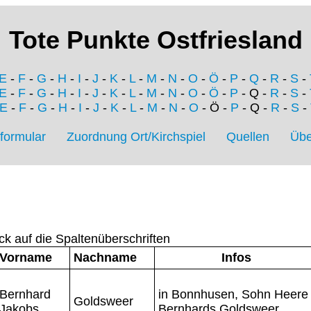
Tote Punkte Ostfriesland
E
-
F
-
G
-
H
-
I
-
J
-
K
-
L
-
M
-
N
-
O
-
Ö
-
P
-
Q
-
R
-
S
-
E
-
F
-
G
-
H
-
I
-
J
-
K
-
L
-
M
-
N
-
O
-
Ö
-
P
- Q -
R
-
S
-
E
-
F
-
G
-
H
-
I
-
J
-
K
-
L
-
M
-
N
-
O
- Ö -
P
- Q -
R
-
S
-
formular
Zuordnung Ort/Kirchspiel
Quellen
Übe
ck auf die Spaltenüberschriften
Vorname
Nachname
Infos
Bernhard
in Bonnhusen, Sohn Heere
Goldsweer
Jakobs
Bernhards Goldsweer