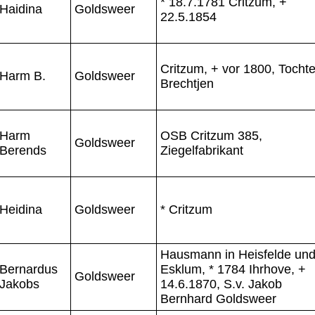
* 18.7.1781 Critzum, +
Haidina
Goldsweer
22.5.1854
Critzum, + vor 1800, Tochte
Harm B.
Goldsweer
Brechtjen
Harm
OSB Critzum 385,
Goldsweer
Berends
Ziegelfabrikant
Heidina
Goldsweer
* Critzum
Hausmann in Heisfelde un
Bernardus
Esklum, * 1784 Ihrhove, +
Goldsweer
Jakobs
14.6.1870, S.v. Jakob
Bernhard Goldsweer