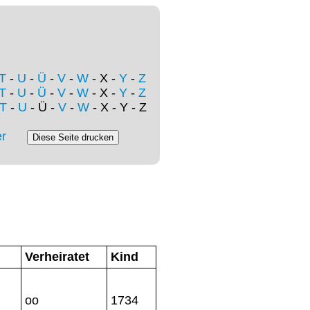
T
-
U
-
Ü
-
V
-
W
- X -
Y
-
Z
T
-
U
-
Ü
-
V
-
W
- X -
Y
-
Z
T
-
U
- Ü -
V
-
W
- X - Y - Z
r
Verheiratet
Kind
oo
1734