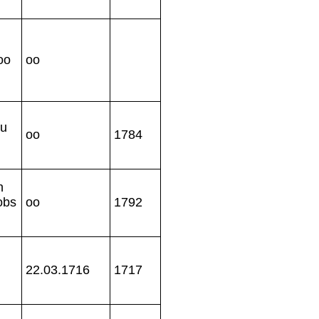
oo
oo
zu
oo
1784
n
obs
oo
1792
22.03.1716
1717