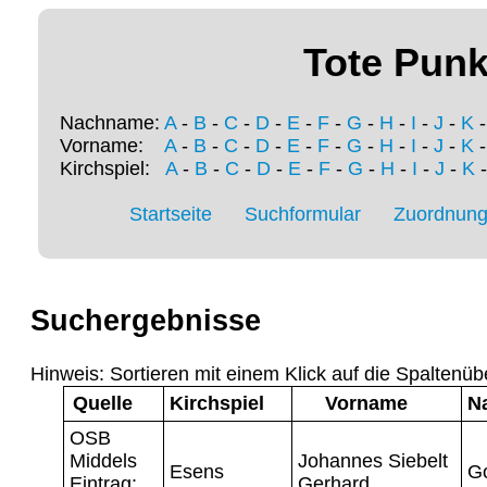
Tote Punk
Nachname:
A
-
B
-
C
-
D
-
E
-
F
-
G
-
H
-
I
-
J
-
K
Vorname:
A
-
B
-
C
-
D
-
E
-
F
-
G
-
H
-
I
-
J
-
K
Kirchspiel:
A
-
B
-
C
-
D
-
E
-
F
-
G
-
H
-
I
-
J
-
K
Startseite
Suchformular
Zuordnung 
Suchergebnisse
Hinweis: Sortieren mit einem Klick auf die Spaltenüb
Quelle
Kirchspiel
Vorname
N
OSB
Middels
Johannes Siebelt
Esens
G
Eintrag:
Gerhard