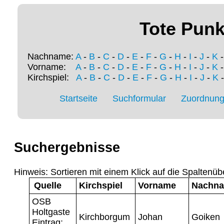
Tote Punk
Nachname:
A
-
B
-
C
-
D
-
E
-
F
-
G
-
H
-
I
-
J
-
K
Vorname:
A
-
B
-
C
-
D
-
E
-
F
-
G
-
H
-
I
-
J
-
K
Kirchspiel:
A
-
B
-
C
-
D
-
E
-
F
-
G
-
H
-
I
-
J
-
K
Startseite
Suchformular
Zuordnung 
Suchergebnisse
Hinweis: Sortieren mit einem Klick auf die Spaltenüb
Quelle
Kirchspiel
Vorname
Nachn
OSB
Holtgaste
Kirchborgum
Johan
Goiken
Eintrag: