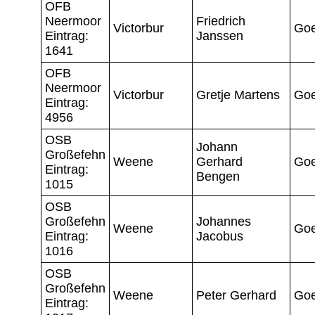
OFB
Neermoor
Friedrich
Victorbur
Go
Eintrag:
Janssen
1641
OFB
Neermoor
Victorbur
Gretje Martens
Go
Eintrag:
4956
OSB
Johann
Großefehn
Weene
Gerhard
Go
Eintrag:
Bengen
1015
OSB
Großefehn
Johannes
Weene
Go
Eintrag:
Jacobus
1016
OSB
Großefehn
Weene
Peter Gerhard
Go
Eintrag: