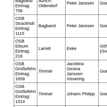
Bagband
Aurich-
Peter Janssen
Go
Eintrag:
Oldendorf
758
OSB
Strackholt
Bagband
Peter Janssen
Go
Eintrag:
1115
OSB
Eilsum
Gö
Larrelt
Eeke
Eintrag:
(Go
218
OSB
Jacobina
Großefehn
Gesina
Timmel
Go
Eintrag:
Janssen
1658
Vissering
OSB
Großefehn
Timmel
Johann Philipp
Go
Eintrag:
1014