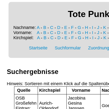
Tote Punk
Nachname:
A
-
B
-
C
-
D
-
E
-
F
-
G
-
H
-
I
-
J
-
K
Vorname:
A
-
B
-
C
-
D
-
E
-
F
-
G
-
H
-
I
-
J
-
K
Kirchspiel:
A
-
B
-
C
-
D
-
E
-
F
-
G
-
H
-
I
-
J
-
K
Startseite
Suchformular
Zuordnung 
Suchergebnisse
Hinweis: Sortieren mit einem Klick auf die Spaltenüb
Quelle
Kirchspiel
Vorname
Na
OSB
Jacobina
Großefehn
Aurich-
Gesina
Go
Eintrag:
Oldendorf
Janssen