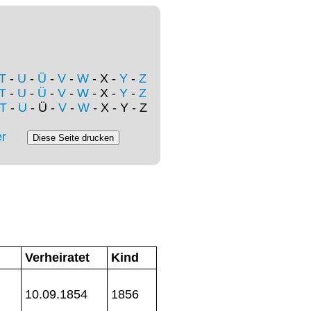
T
-
U
-
Ü
-
V
-
W
- X -
Y
-
Z
T
-
U
-
Ü
-
V
-
W
- X -
Y
-
Z
T
-
U
- Ü -
V
-
W
- X - Y - Z
r
Verheiratet
Kind
10.09.1854
1856