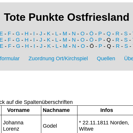
Tote Punkte Ostfriesland
E
-
F
-
G
-
H
-
I
-
J
-
K
-
L
-
M
-
N
-
O
-
Ö
-
P
-
Q
-
R
-
S
-
E
-
F
-
G
-
H
-
I
-
J
-
K
-
L
-
M
-
N
-
O
-
Ö
-
P
- Q -
R
-
S
-
E
-
F
-
G
-
H
-
I
-
J
-
K
-
L
-
M
-
N
-
O
- Ö -
P
- Q -
R
-
S
-
formular
Zuordnung Ort/Kirchspiel
Quellen
Übe
ck auf die Spaltenüberschriften
Vorname
Nachname
Infos
Johanna
* 22.11.1811 Norden,
Godel
Lorenz
Witwe