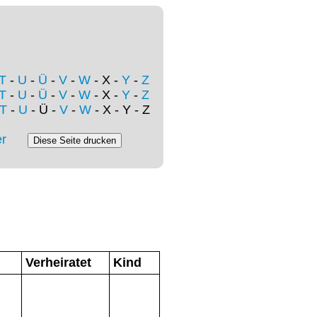
T
-
U
-
Ü
-
V
-
W
- X -
Y
-
Z
T
-
U
-
Ü
-
V
-
W
- X -
Y
-
Z
T
-
U
- Ü -
V
-
W
- X - Y - Z
r
Verheiratet
Kind