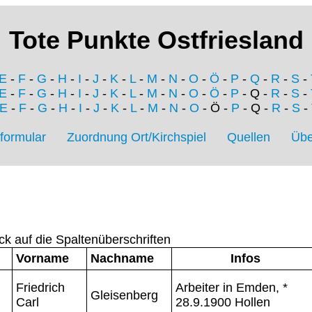
Tote Punkte Ostfriesland
E
-
F
-
G
-
H
-
I
-
J
-
K
-
L
-
M
-
N
-
O
-
Ö
-
P
-
Q
-
R
-
S
-
E
-
F
-
G
-
H
-
I
-
J
-
K
-
L
-
M
-
N
-
O
-
Ö
-
P
- Q -
R
-
S
-
E
-
F
-
G
-
H
-
I
-
J
-
K
-
L
-
M
-
N
-
O
- Ö -
P
- Q -
R
-
S
-
formular
Zuordnung Ort/Kirchspiel
Quellen
Übe
ck auf die Spaltenüberschriften
Vorname
Nachname
Infos
Friedrich
Arbeiter in Emden, *
Gleisenberg
Carl
28.9.1900 Hollen