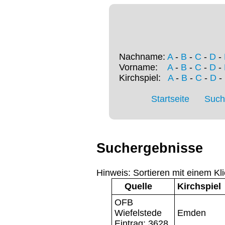
Nachname:
A
-
B
-
C
-
D
-
Vorname:
A
-
B
-
C
-
D
-
Kirchspiel:
A
-
B
-
C
-
D
-
Startseite
Such
Suchergebnisse
Hinweis: Sortieren mit einem Kli
Quelle
Kirchspiel
OFB
Wiefelstede
Emden
Eintrag: 3628