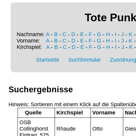
Tote Punk
Nachname:
A
-
B
-
C
-
D
-
E
-
F
-
G
-
H
-
I
-
J
-
K
Vorname:
A
-
B
-
C
-
D
-
E
-
F
-
G
-
H
-
I
-
J
-
K
Kirchspiel:
A
-
B
-
C
-
D
-
E
-
F
-
G
-
H
-
I
-
J
-
K
Startseite
Suchformular
Zuordnung 
Suchergebnisse
Hinweis: Sortieren mit einem Klick auf die Spaltenüb
Quelle
Kirchspiel
Vorname
Nac
OSB
Collinghorst
Rhaude
Otto
Gies
Eintrag: 575