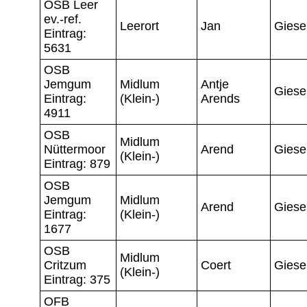
OSB Leer
ev.-ref.
Leerort
Jan
Giese
Eintrag:
5631
OSB
Jemgum
Midlum
Antje
Giese
Eintrag:
(Klein-)
Arends
4911
OSB
Midlum
Nüttermoor
Arend
Giese
(Klein-)
Eintrag: 879
OSB
Jemgum
Midlum
Arend
Giese
Eintrag:
(Klein-)
1677
OSB
Midlum
Critzum
Coert
Giese
(Klein-)
Eintrag: 375
OFB