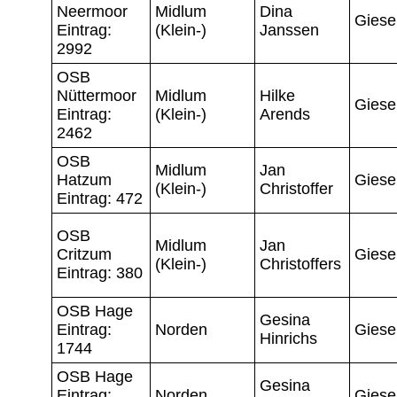
Neermoor
Midlum
Dina
Giese
Eintrag:
(Klein-)
Janssen
2992
OSB
Nüttermoor
Midlum
Hilke
Giese
Eintrag:
(Klein-)
Arends
2462
OSB
Midlum
Jan
Hatzum
Giese
(Klein-)
Christoffer
Eintrag: 472
OSB
Midlum
Jan
Critzum
Giese
(Klein-)
Christoffers
Eintrag: 380
OSB Hage
Gesina
Eintrag:
Norden
Giese
Hinrichs
1744
OSB Hage
Gesina
Eintrag:
Norden
Giese