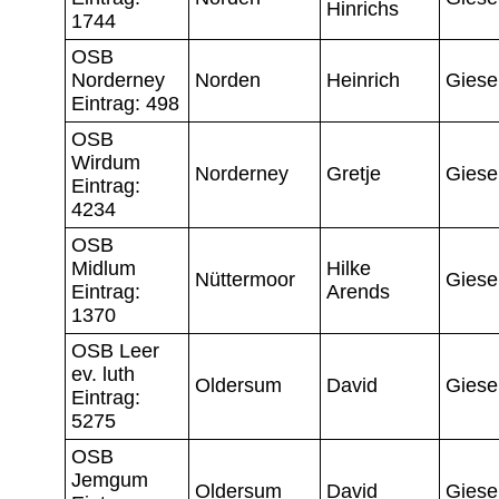
Hinrichs
1744
OSB
Norderney
Norden
Heinrich
Giese
Eintrag: 498
OSB
Wirdum
Norderney
Gretje
Giese
Eintrag:
4234
OSB
Midlum
Hilke
Nüttermoor
Giese
Eintrag:
Arends
1370
OSB Leer
ev. luth
Oldersum
David
Giese
Eintrag:
5275
OSB
Jemgum
Oldersum
David
Giese